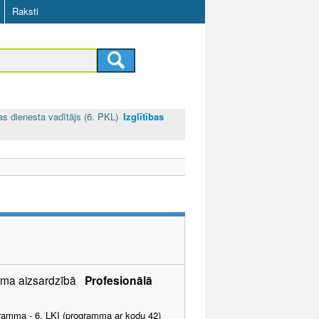
Raksti
as dienesta vadītājs (6. PKL)
Izglītības
šuma aizsardzībā
Profesionālā
ogramma - 6. LKI (programma ar kodu 42)