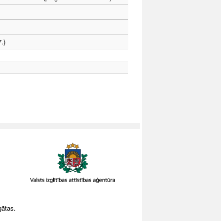
.)
gātas.