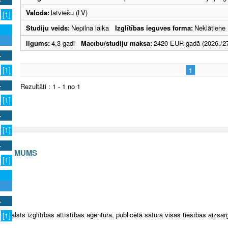
Valoda:
latviešu (LV)
[1]
Studiju veids:
Nepilna laika
Izglītības ieguves forma:
Neklātiene
Ilgums:
4,3 gadi
Mācību/studiju maksa:
2420 EUR gadā (2026./27
[1]
1
Rezultāti : 1 - 1 no 1
[1]
[1]
S AR MUMS
[1]
v
5 Valsts izglītības attīstības aģentūra, publicētā satura visas tiesības aizsar
[1]