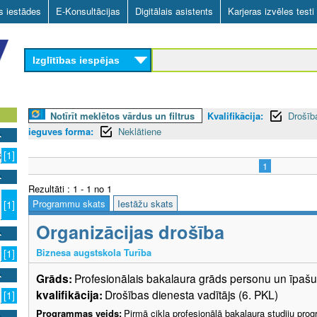
Skip
as iestādes
E-Konsultācijas
Digitālais asistents
Karjeras izvēles testi
to
main
Izglītības iespējas
content
Notīrīt meklētos vārdus un filtrus
Kvalifikācija:
Drošīb
ieguves forma:
Neklātiene
s
[1]
1
Rezultāti : 1 - 1 no 1
Programmu skats
Iestāžu skats
[1]
Organizācijas drošība
Biznesa augstskola Turība
[1]
Grāds:
Profesionālais bakalaura grāds personu un īpa
kvalifikācija:
Drošības dienesta vadītājs (6. PKL)
[1]
Programmas veids:
Pirmā cikla profesionālā bakalaura studiju pr