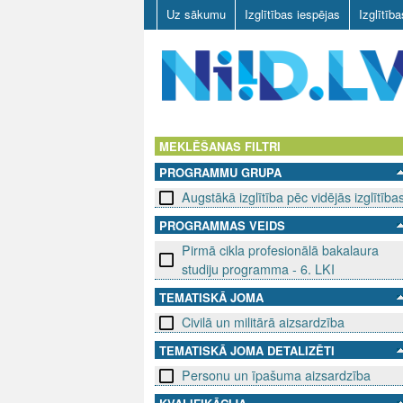
Uz sākumu
Izglītības iespējas
Izglītīb
N
I
MEKLĒŠANAS FILTRI
PROGRAMMU GRUPA
I
Augstākā izglītība pēc vidējās izglītība
D
PROGRAMMAS VEIDS
Pirmā cikla profesionālā bakalaura
.
studiju programma - 6. LKI
L
TEMATISKĀ JOMA
V
Civilā un militārā aizsardzība
TEMATISKĀ JOMA DETALIZĒTI
Personu un īpašuma aizsardzība