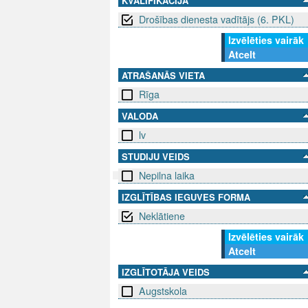
KVALIFIKĀCIJA
Drošības dienesta vadītājs (6. PKL)
Izvēlēties vairāk
Atcelt
ATRAŠANĀS VIETA
Rīga
VALODA
lv
STUDIJU VEIDS
Nepilna laika
IZGLĪTĪBAS IEGUVES FORMA
SEKO MUMS
SAZINIE
Neklātiene
info@niid.l
Izvēlēties vairāk
Atcelt
IZGLĪTOTĀJA VEIDS
© 202
Augstskola