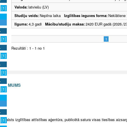
Valoda:
latviešu (LV)
[1]
Studiju veids:
Nepilna laika
Izglītības ieguves forma:
Neklātiene
Ilgums:
4,3 gadi
Mācību/studiju maksa:
2420 EUR gadā (2026./27
[1]
1
Rezultāti : 1 - 1 no 1
[1]
[1]
S AR MUMS
[1]
v
5 Valsts izglītības attīstības aģentūra, publicētā satura visas tiesības aizsar
[1]