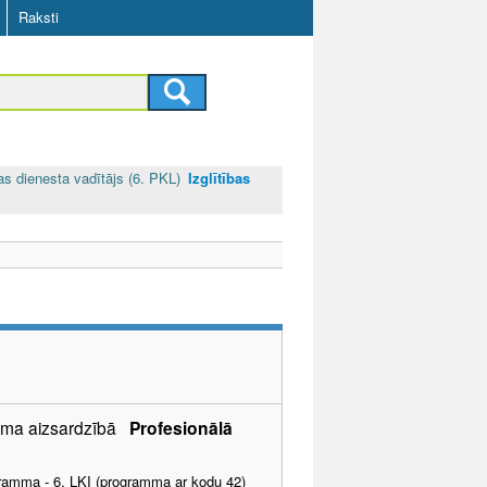
Raksti
as dienesta vadītājs (6. PKL)
Izglītības
šuma aizsardzībā
Profesionālā
ogramma - 6. LKI (programma ar kodu 42)