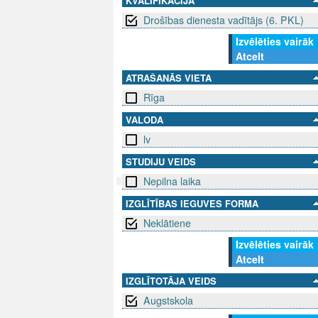
KVALIFIKĀCIJA
Drošības dienesta vadītājs (6. PKL)
Izvēlēties vairāk
Atcelt
ATRAŠANĀS VIETA
Rīga
VALODA
lv
STUDIJU VEIDS
Nepilna laika
IZGLĪTĪBAS IEGUVES FORMA
SEKO MUMS
SAZINIE
Neklātiene
info@niid.l
Izvēlēties vairāk
Atcelt
IZGLĪTOTĀJA VEIDS
© 202
Augstskola