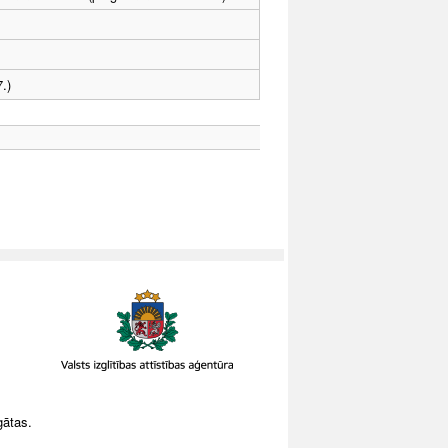
.)
gātas.