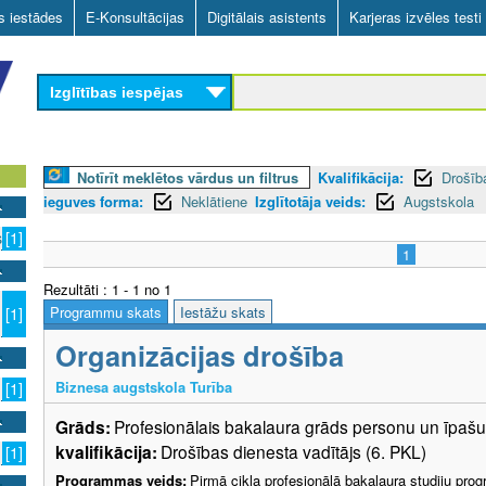
Skip
as iestādes
E-Konsultācijas
Digitālais asistents
Karjeras izvēles testi
to
main
Izglītības iespējas
content
Notīrīt meklētos vārdus un filtrus
Kvalifikācija:
Drošīb
ieguves forma:
Neklātiene
Izglītotāja veids:
Augstskola
s
[1]
1
Rezultāti : 1 - 1 no 1
Programmu skats
Iestāžu skats
[1]
Organizācijas drošība
Biznesa augstskola Turība
[1]
Grāds:
Profesionālais bakalaura grāds personu un īpa
kvalifikācija:
Drošības dienesta vadītājs (6. PKL)
[1]
Programmas veids:
Pirmā cikla profesionālā bakalaura studiju pr