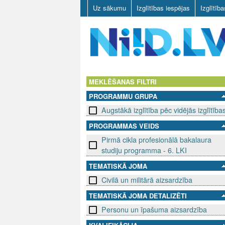
Uz sākumu
Izglītības iespējas
Izglītīb
N
I
MEKLĒŠANAS FILTRI
PROGRAMMU GRUPA
I
Augstākā izglītība pēc vidējās izglītība
D
PROGRAMMAS VEIDS
Pirmā cikla profesionālā bakalaura
.
studiju programma - 6. LKI
L
TEMATISKĀ JOMA
V
Civilā un militārā aizsardzība
TEMATISKĀ JOMA DETALIZĒTI
Personu un īpašuma aizsardzība