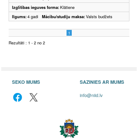
Izglītības ieguves forma:
Klātiene
Ilgums:
4 gadi
Mācību/studiju maksa:
Valsts budžets
1
Rezultāti : 1 - 2 no 2
SEKO MUMS
SAZINIES AR MUMS
info@niid.lv