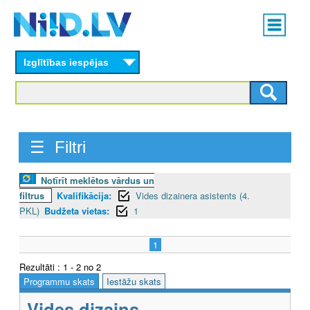
Skip
Main
to
menu
N
main
content
Izglītības iespējas
I
I
D
☰ Filtri
.
L
Notīrīt meklētos vārdus un
filtrus
Kvalifikācija:
Vides dizainera asistents (4.
V
PKL)
Budžeta vietas:
1
1
Rezultāti : 1 - 2 no 2
Programmu skats
Iestāžu skats
Vides dizains