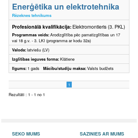
Enerģētika un elektrotehnika
Rēzeknes tehnikums
Profesionālā kvalifikācija:
Elektromontieris (3. PKL)
Programmas veids:
Arodizglītība pēc pamatizglītības un 17
vai 18 g.v. - 3. LKI (programma ar kodu 32a)
Valoda:
latviešu (LV)
Izglītības ieguves forma:
Klātiene
Ilgums:
1 gads
Mācību/studiju maksa:
Valsts budžets
1
Rezultāti : 1 - 1 no 1
SEKO MUMS
SAZINIES AR MUMS