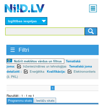
Skip
Main
to
menu
N
main
content
Izglītības iespējas
I
I
D
☰ Filtri
.
L
Notīrīt meklētos vārdus un filtrus
Tematiskā
joma:
Inženierzinātnes un tehnoloģijas
Tematiskā joma
V
detalizēti :
Enerģētika
Kvalifikācija:
Elektromontieris
(3. PKL)
1
Rezultāti : 1 - 1 no 1
Programmu skats
Iestāžu skats