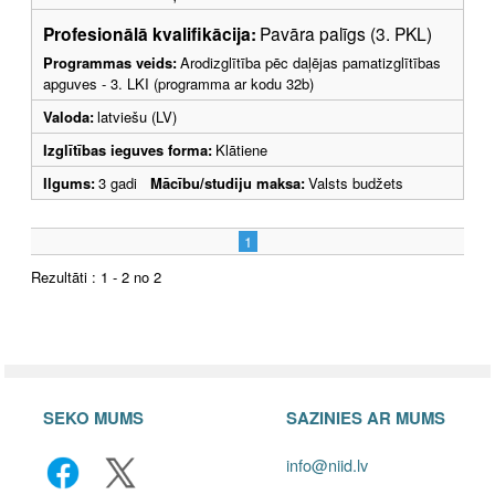
Profesionālā kvalifikācija:
Pavāra palīgs (3. PKL)
Programmas veids:
Arodizglītība pēc daļējas pamatizglītības
apguves - 3. LKI (programma ar kodu 32b)
Valoda:
latviešu (LV)
Izglītības ieguves forma:
Klātiene
Ilgums:
3 gadi
Mācību/studiju maksa:
Valsts budžets
1
Rezultāti : 1 - 2 no 2
SEKO MUMS
SAZINIES AR MUMS
info@niid.lv