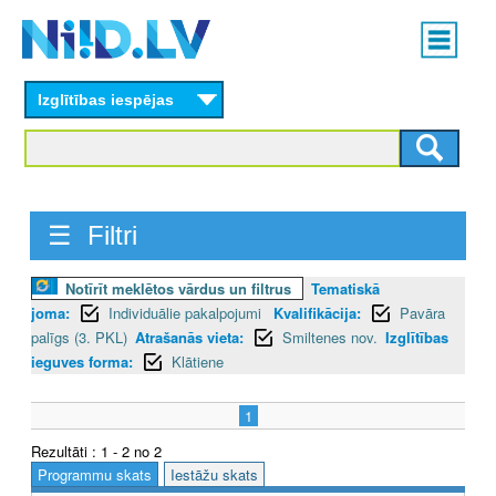
Skip
Main
to
menu
N
main
content
Izglītības iespējas
I
I
D
☰ Filtri
.
L
Notīrīt meklētos vārdus un filtrus
Tematiskā
joma:
Individuālie pakalpojumi
Kvalifikācija:
Pavāra
V
palīgs (3. PKL)
Atrašanās vieta:
Smiltenes nov.
Izglītības
ieguves forma:
Klātiene
1
Rezultāti : 1 - 2 no 2
Programmu skats
Iestāžu skats