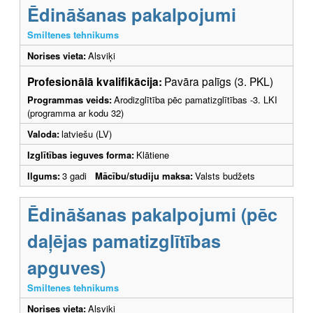
Ēdināšanas pakalpojumi
Smiltenes tehnikums
Norises vieta:
Alsviķi
Profesionālā kvalifikācija:
Pavāra palīgs (3. PKL)
Programmas veids:
Arodizglītība pēc pamatizglītības -3. LKI
(programma ar kodu 32)
Valoda:
latviešu (LV)
Izglītības ieguves forma:
Klātiene
Ilgums:
3 gadi
Mācību/studiju maksa:
Valsts budžets
Ēdināšanas pakalpojumi (pēc
daļējas pamatizglītības
apguves)
Smiltenes tehnikums
Norises vieta:
Alsviķi