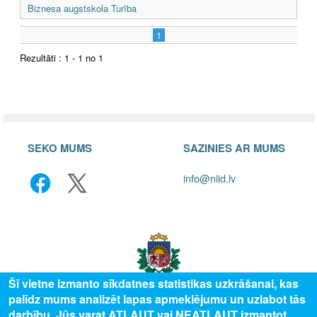
Biznesa augstskola Turība
1
Rezultāti : 1 - 1 no 1
SEKO MUMS
SAZINIES AR MUMS
info@niid.lv
Šī vietne izmanto sīkdatnes statistikas uzkrāšanai, kas
palīdz mums analizēt lapas apmeklējumu un uzlabot tās
darbību. Jūs varat ATĻAUT vai NEATĻAUT izmantot