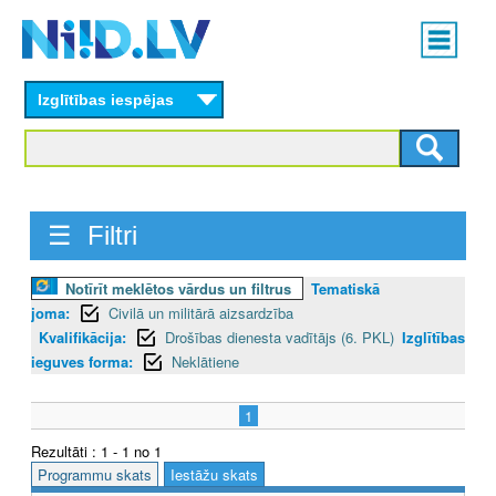
Skip
Main
to
menu
N
main
content
Izglītības iespējas
I
I
D
☰ Filtri
.
L
Notīrīt meklētos vārdus un filtrus
Tematiskā
joma:
Civilā un militārā aizsardzība
V
Kvalifikācija:
Drošības dienesta vadītājs (6. PKL)
Izglītības
ieguves forma:
Neklātiene
1
Rezultāti : 1 - 1 no 1
Programmu skats
Iestāžu skats