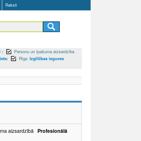
Raksti
 :
Personu un īpašuma aizsardzība
ieta:
Rīga
Izglītības ieguves
šuma aizsardzībā
Profesionālā