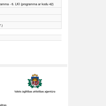
ogramma - 6. LKI (programma ar kodu 42)
.)
gātas.