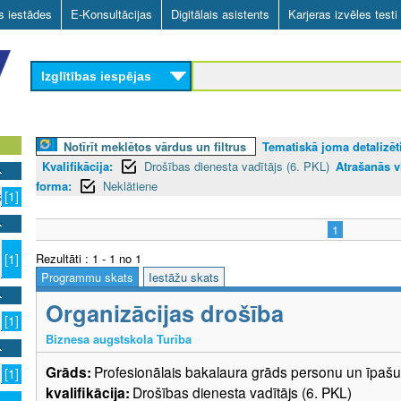
Skip
as iestādes
E-Konsultācijas
Digitālais asistents
Karjeras izvēles testi
to
main
Izglītības iespējas
content
Notīrīt meklētos vārdus un filtrus
Tematiskā joma detalizēti
Kvalifikācija:
Drošības dienesta vadītājs (6. PKL)
Atrašanās v
forma:
Neklātiene
s
[1]
1
Rezultāti : 1 - 1 no 1
[1]
Programmu skats
Iestāžu skats
Organizācijas drošība
[1]
Biznesa augstskola Turība
Grāds:
Profesionālais bakalaura grāds personu un īpa
[1]
kvalifikācija:
Drošības dienesta vadītājs (6. PKL)