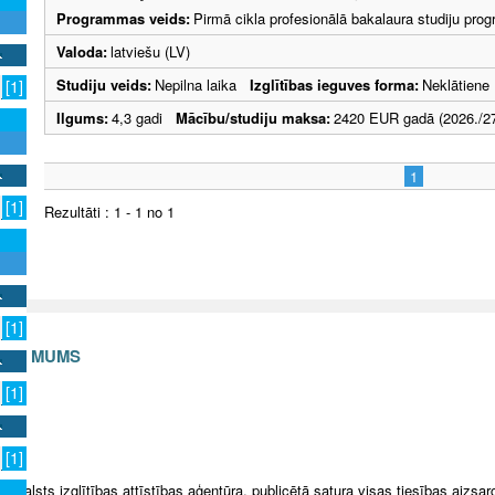
Programmas veids:
Pirmā cikla profesionālā bakalaura studiju pr
Valoda:
latviešu (LV)
Studiju veids:
Nepilna laika
Izglītības ieguves forma:
Neklātiene
[1]
Ilgums:
4,3 gadi
Mācību/studiju maksa:
2420 EUR gadā (2026./27
1
[1]
Rezultāti : 1 - 1 no 1
[1]
S AR MUMS
[1]
v
[1]
5 Valsts izglītības attīstības aģentūra, publicētā satura visas tiesības aizsar