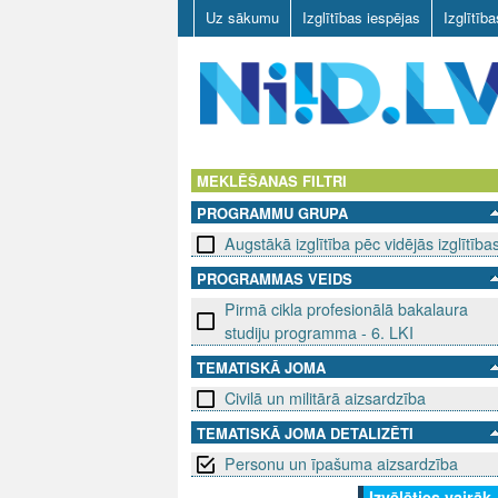
Uz sākumu
Izglītības iespējas
Izglītīb
N
I
MEKLĒŠANAS FILTRI
PROGRAMMU GRUPA
I
Augstākā izglītība pēc vidējās izglītība
D
PROGRAMMAS VEIDS
Pirmā cikla profesionālā bakalaura
.
studiju programma - 6. LKI
L
TEMATISKĀ JOMA
V
Civilā un militārā aizsardzība
TEMATISKĀ JOMA DETALIZĒTI
Personu un īpašuma aizsardzība
Izvēlēties vairāk