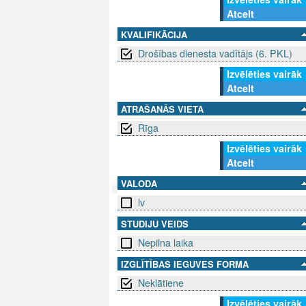
Atcelt
KVALIFIKĀCIJA
Drošības dienesta vadītājs (6. PKL)
Izvēlēties vairāk
Atcelt
ATRAŠANĀS VIETA
Rīga
Izvēlēties vairāk
Atcelt
VALODA
lv
SEKO MUMS
SAZINIE
STUDIJU VEIDS
Nepilna laika
info@niid.l
IZGLĪTĪBAS IEGUVES FORMA
Neklātiene
© 202
Izvēlēties vairāk