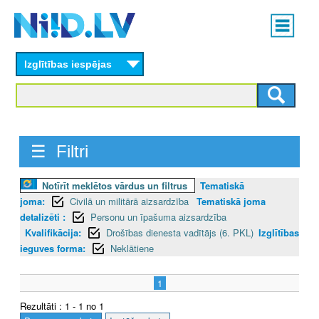
Skip
Main
to
menu
N
main
content
Izglītības iespējas
I
I
D
☰ Filtri
.
L
Notīrīt meklētos vārdus un filtrus
Tematiskā
joma:
Civilā un militārā aizsardzība
Tematiskā joma
V
detalizēti :
Personu un īpašuma aizsardzība
Kvalifikācija:
Drošības dienesta vadītājs (6. PKL)
Izglītības
ieguves forma:
Neklātiene
1
Rezultāti : 1 - 1 no 1