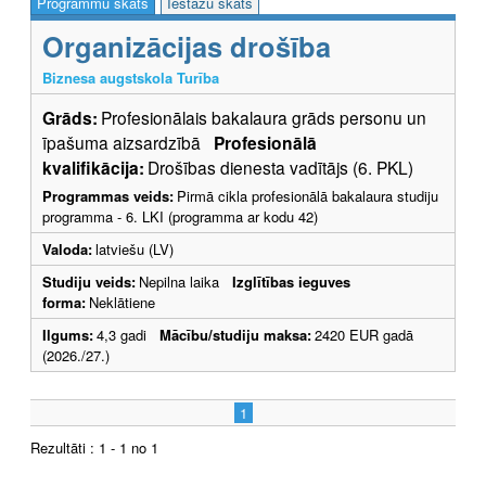
Programmu skats
Iestāžu skats
Organizācijas drošība
Biznesa augstskola Turība
Grāds:
Profesionālais bakalaura grāds personu un
īpašuma aizsardzībā
Profesionālā
kvalifikācija:
Drošības dienesta vadītājs (6. PKL)
Programmas veids:
Pirmā cikla profesionālā bakalaura studiju
programma - 6. LKI (programma ar kodu 42)
Valoda:
latviešu (LV)
Studiju veids:
Nepilna laika
Izglītības ieguves
forma:
Neklātiene
Ilgums:
4,3 gadi
Mācību/studiju maksa:
2420 EUR gadā
(2026./27.)
1
Rezultāti : 1 - 1 no 1