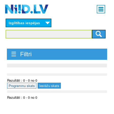
Skip
Main
to
menu
N
main
content
Izglītības iespējas
I
I
D
☰ Filtri
.
L
V
Rezultāti : 0 - 0 no 0
Programmu skats
Iestāžu skats
Rezultāti : 0 - 0 no 0