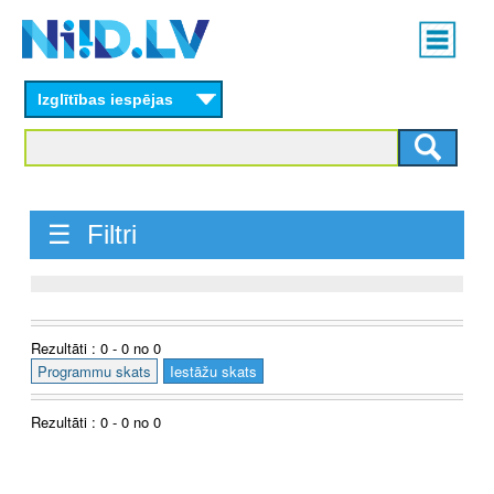
Skip
Main
to
menu
N
main
content
Izglītības iespējas
I
I
D
☰ Filtri
.
L
V
Rezultāti : 0 - 0 no 0
Programmu skats
Iestāžu skats
Rezultāti : 0 - 0 no 0