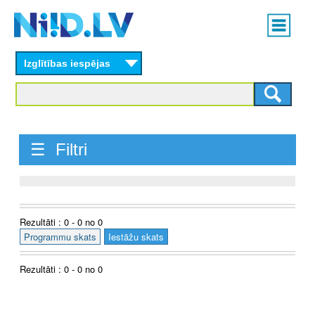
Skip
Main
to
menu
N
main
content
Izglītības iespējas
I
I
D
☰ Filtri
.
L
V
Rezultāti : 0 - 0 no 0
Programmu skats
Iestāžu skats
Rezultāti : 0 - 0 no 0