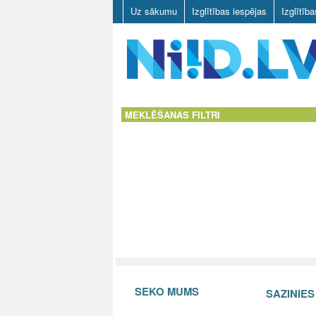
Uz sākumu
Izglītības iespējas
Izglītīb
N
I
MEKLĒŠANAS FILTRI
I
D
.
L
V
SEKO MUMS
SAZINIE