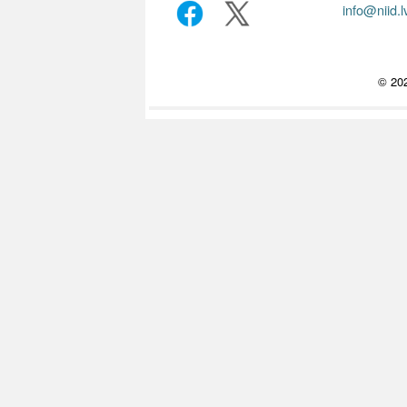
info@niid.l
© 202