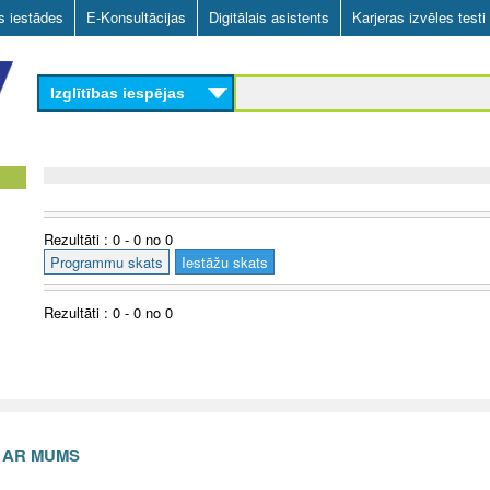
Skip
as iestādes
E-Konsultācijas
Digitālais asistents
Karjeras izvēles testi
to
main
Izglītības iespējas
content
Rezultāti : 0 - 0 no 0
Programmu skats
Iestāžu skats
Rezultāti : 0 - 0 no 0
S AR MUMS