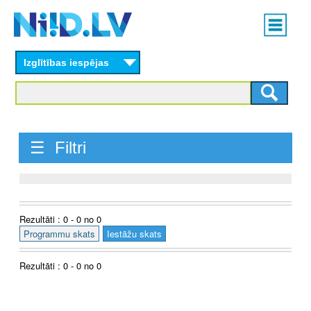
Skip
Main
to
menu
N
main
content
Izglītības iespējas
I
I
D
☰ Filtri
.
L
V
Rezultāti : 0 - 0 no 0
Programmu skats
Iestāžu skats
Rezultāti : 0 - 0 no 0