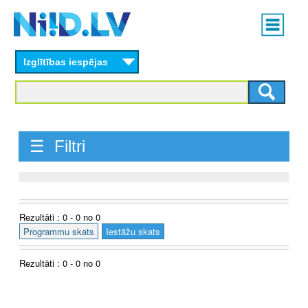
Skip
Main
to
menu
N
main
content
Izglītības iespējas
I
I
D
☰ Filtri
.
L
V
Rezultāti : 0 - 0 no 0
Programmu skats
Iestāžu skats
Rezultāti : 0 - 0 no 0