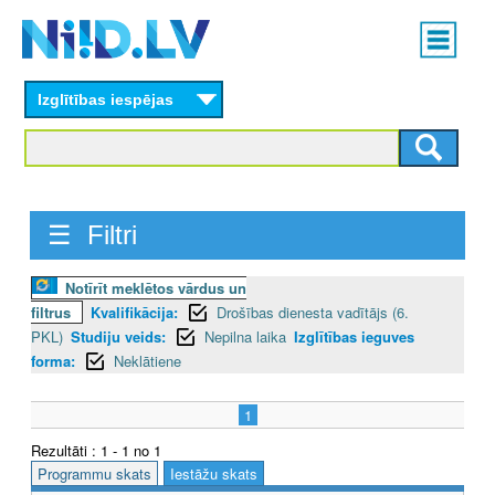
Skip
Main
to
menu
N
main
content
Izglītības iespējas
I
I
D
☰ Filtri
.
L
Notīrīt meklētos vārdus un
filtrus
Kvalifikācija:
Drošības dienesta vadītājs (6.
V
PKL)
Studiju veids:
Nepilna laika
Izglītības ieguves
forma:
Neklātiene
1
Rezultāti : 1 - 1 no 1
Programmu skats
Iestāžu skats