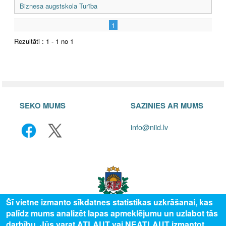
Biznesa augstskola Turība
1
Rezultāti : 1 - 1 no 1
SEKO MUMS
SAZINIES AR MUMS
info@niid.lv
Šī vietne izmanto sīkdatnes statistikas uzkrāšanai, kas
palīdz mums analizēt lapas apmeklējumu un uzlabot tās
darbību. Jūs varat ATĻAUT vai NEATĻAUT izmantot