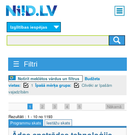
Skip
Main
to
menu
N
main
content
Izglītības iespējas
I
I
D
☰ Filtri
.
L
Notīrīt meklētos vārdus un filtrus
Budžeta
vietas:
1
Īpašā mērķa grupa:
Cilvēki ar īpašām
V
vajadzībām
1
2
3
4
5
Nākamā
Rezultāti : 1 - 10 no 1193
Programmu skats
Iestāžu skats
Ādas apstrādes tehnoloģija