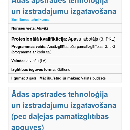
un izstrādājumu izgatavošana
Smiltenes tehnikums
Norises vieta:
Alsviķi
Profesionālā kvalifikācija:
Apavu labotājs (3. PKL)
Programmas veids:
Arodizglītība pēc pamatizglītības -3. LKI
(programma ar kodu 32)
Valoda:
latviešu (LV)
Izglītības ieguves forma:
Klātiene
Ilgums:
3 gadi
Mācību/studiju maksa:
Valsts budžets
Ādas apstrādes tehnoloģija
un izstrādājumu izgatavošana
(pēc daļējas pamatizglītības
apguves)