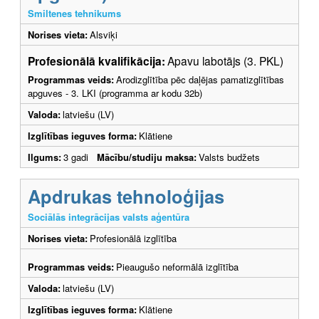
Smiltenes tehnikums
Norises vieta:
Alsviķi
Profesionālā kvalifikācija:
Apavu labotājs (3. PKL)
Programmas veids:
Arodizglītība pēc daļējas pamatizglītības
apguves - 3. LKI (programma ar kodu 32b)
Valoda:
latviešu (LV)
Izglītības ieguves forma:
Klātiene
Ilgums:
3 gadi
Mācību/studiju maksa:
Valsts budžets
Apdrukas tehnoloģijas
Sociālās integrācijas valsts aģentūra
Norises vieta:
Profesionālā izglītība
Programmas veids:
Pieaugušo neformālā izglītība
Valoda:
latviešu (LV)
Izglītības ieguves forma:
Klātiene