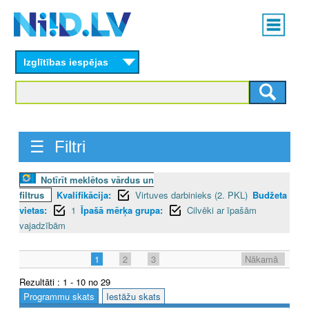
Skip
Main
to
menu
N
main
content
Izglītības iespējas
I
I
D
☰ Filtri
.
L
Notīrīt meklētos vārdus un
filtrus
Kvalifikācija:
Virtuves darbinieks (2. PKL)
Budžeta
V
vietas:
1
Īpašā mērķa grupa:
Cilvēki ar īpašām
vajadzībām
1
2
3
Nākamā
Rezultāti : 1 - 10 no 29
Programmu skats
Iestāžu skats