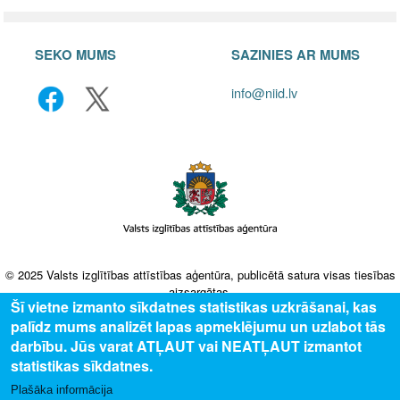
SEKO MUMS
SAZINIES AR MUMS
info@niid.lv
© 2025 Valsts izglītības attīstības aģentūra, publicētā satura visas tiesības
aizsargātas.
Šī vietne izmanto sīkdatnes statistikas uzkrāšanai, kas
palīdz mums analizēt lapas apmeklējumu un uzlabot tās
darbību. Jūs varat ATĻAUT vai NEATĻAUT izmantot
statistikas sīkdatnes.
Plašāka informācija