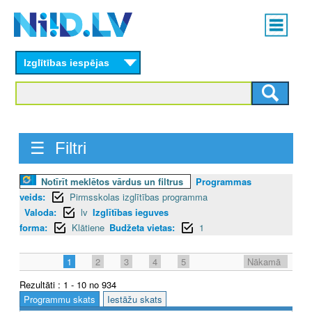
Skip
Main
to
menu
N
main
content
Izglītības iespējas
I
I
D
☰ Filtri
.
L
Notīrīt meklētos vārdus un filtrus
Programmas
veids:
Pirmsskolas izglītības programma
V
Valoda:
lv
Izglītības ieguves
forma:
Klātiene
Budžeta vietas:
1
1
2
3
4
5
Nākamā
Rezultāti : 1 - 10 no 934
Programmu skats
Iestāžu skats