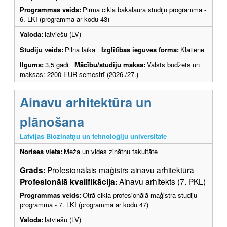
Programmas veids:
Pirmā cikla bakalaura studiju programma -
6. LKI (programma ar kodu 43)
Valoda:
latviešu (LV)
Studiju veids:
Pilna laika
Izglītības ieguves forma:
Klātiene
Ilgums:
3,5 gadi
Mācību/studiju maksa:
Valsts budžets un
maksas: 2200 EUR semestrī (2026./27.)
Ainavu arhitektūra un
plānošana
Latvijas Biozinātņu un tehnoloģiju universitāte
Norises vieta:
Meža un vides zinātņu fakultāte
Grāds:
Profesionālais maģistrs ainavu arhitektūrā
Profesionālā kvalifikācija:
Ainavu arhitekts (7. PKL)
Programmas veids:
Otrā cikla profesionālā maģistra studiju
programma - 7. LKI (programma ar kodu 47)
Valoda:
latviešu (LV)