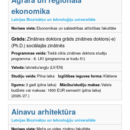
ekonomika
Latvijas Biozinātņu un tehnoloģiju universitāte
Norises vieta:
Ekonomikas un sabiedrības attīstības fakultāte
Grāds:
Zinātnes doktora grāds zinātnes doktors(-e)
(Ph.D.) sociālajās zinātnēs
Programmas veids:
Trešā cikla zinātnes doktora studiju
programma - 8. LKI (programma ar kodu 51)
Valoda:
latviešu/angļu (LV/EN)
Studiju veids:
Pilna laika
Izglītības ieguves forma:
Klātiene
Ilgums:
3 gadi (pilna laika)
Mācību/studiju maksa:
Valsts
budžets vai maksas: 1600 EUR semestrī (pilna laika)
(2026./27.)
Ainavu arhitektūra
Latvijas Biozinātņu un tehnoloģiju universitāte
Norises vieta:
Meža un vides zinātņu fakultāte