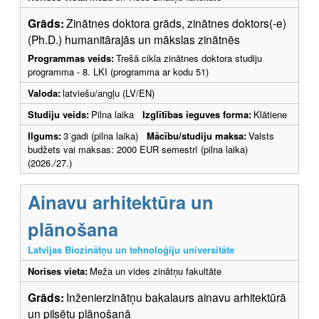
Grāds:
Zinātnes doktora grāds, zinātnes doktors(-e)
(Ph.D.) humanitārajās un mākslas zinātnēs
Programmas veids:
Trešā cikla zinātnes doktora studiju
programma - 8. LKI (programma ar kodu 51)
Valoda:
latviešu/angļu (LV/EN)
Studiju veids:
Pilna laika
Izglītības ieguves forma:
Klātiene
Ilgums:
3 gadi (pilna laika)
Mācību/studiju maksa:
Valsts
budžets vai maksas: 2000 EUR semestrī (pilna laika)
(2026./27.)
Ainavu arhitektūra un
plānošana
Latvijas Biozinātņu un tehnoloģiju universitāte
Norises vieta:
Meža un vides zinātņu fakultāte
Grāds:
Inženierzinātņu bakalaurs ainavu arhitektūrā
un pilsētu plānošanā