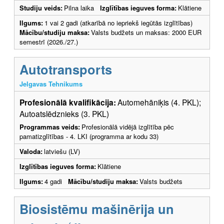
Studiju veids:
Pilna laika
Izglītības ieguves forma:
Klātiene
Ilgums:
1 vai 2 gadi (atkarībā no iepriekš iegūtās izglītības)
Mācību/studiju maksa:
Valsts budžets un maksas: 2000 EUR
semestrī (2026./27.)
Autotransports
Jelgavas Tehnikums
Profesionālā kvalifikācija:
Automehāniķis (4. PKL);
Autoatslēdznieks (3. PKL)
Programmas veids:
Profesionālā vidējā izglītība pēc
pamatizglītības - 4. LKI (programma ar kodu 33)
Valoda:
latviešu (LV)
Izglītības ieguves forma:
Klātiene
Ilgums:
4 gadi
Mācību/studiju maksa:
Valsts budžets
Biosistēmu mašinērija un