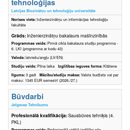
tehnoloģijas
Latvijas Biozinātņu un tehnoloģiju universitāte
Norises vieta:
Inženierzinātņu un informācijas tehnoloģiju
fakultāte
Grāds:
Inženierzinātņu bakalaurs mašīnzinībās
Programmas veids:
Pirmā cikla bakalaura studiju programma -
6. LKI (programma ar kodu 43)
Valoda:
latviešu/angļu (LV/EN)
Studiju veids:
Pilna laika
Izglītības ieguves forma:
Klātiene
Ilgums:
3 gadi
Mācību/studiju maksa:
Valsts budžets vai par
maksu: 1345 EUR semestrī (2026./27.)
Būvdarbi
Jelgavas Tehnikums
Profesionālā kvalifikācija:
Sausbūves tehniķis (4.
PKL)
Programmas veids:
Profesionālā vidējā izglītība pēc