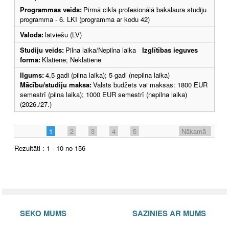
Programmas veids:
Pirmā cikla profesionālā bakalaura studiju
programma - 6. LKI (programma ar kodu 42)
Valoda:
latviešu (LV)
Studiju veids:
Pilna laika/Nepilna laika
Izglītības ieguves
forma:
Klātiene; Neklātiene
Ilgums:
4,5 gadi (pilna laika); 5 gadi (nepilna laika)
Mācību/studiju maksa:
Valsts budžets vai maksas: 1800 EUR
semestrī (pilna laika); 1000 EUR semestrī (nepilna laika)
(2026./27.)
1
2
3
4
5
Nākamā
Rezultāti : 1 - 10 no 156
SEKO MUMS
SAZINIES AR MUMS