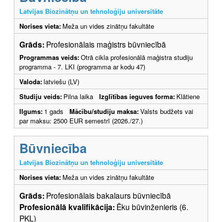
Latvijas Biozinātņu un tehnoloģiju universitāte
Norises vieta:
Meža un vides zinātņu fakultāte
Grāds:
Profesionālais maģistrs būvniecībā
Programmas veids:
Otrā cikla profesionālā maģistra studiju
programma - 7. LKI (programma ar kodu 47)
Valoda:
latviešu (LV)
Studiju veids:
Pilna laika
Izglītības ieguves forma:
Klātiene
Ilgums:
1 gads
Mācību/studiju maksa:
Valsts budžets vai
par maksu: 2500 EUR semestrī (2026./27.)
Būvniecība
Latvijas Biozinātņu un tehnoloģiju universitāte
Norises vieta:
Meža un vides zinātņu fakultāte
Grāds:
Profesionālais bakalaurs būvniecībā
Profesionālā kvalifikācija:
Ēku būvinženieris (6.
PKL)