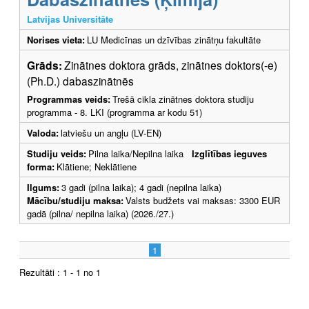
Latvijas Universitāte
Norises vieta:
LU Medicīnas un dzīvības zinātņu fakultāte
Grāds:
Zinātnes doktora grāds, zinātnes doktors(-e)
(Ph.D.) dabaszinātnēs
Programmas veids:
Trešā cikla zinātnes doktora studiju
programma - 8. LKI (programma ar kodu 51)
Valoda:
latviešu un angļu (LV-EN)
Studiju veids:
Pilna laika/Nepilna laika
Izglītības ieguves
forma:
Klātiene; Neklātiene
Ilgums:
3 gadi (pilna laika); 4 gadi (nepilna laika)
Mācību/studiju maksa:
Valsts budžets vai maksas: 3300 EUR
gadā (pilna/ nepilna laika) (2026./27.)
1
Rezultāti : 1 - 1 no 1