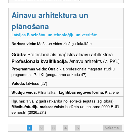
Ainavu arhitektūra un
plānošana
Latvijas Biozinātņu un tehnoloģiju universitāte
Norises vieta:
Meža un vides zinātņu fakultāte
Grāds:
Profesionālais maģistrs ainavu arhitektūrā
Profesionālā kvalifikācija:
Ainavu arhitekts (7. PKL)
Programmas veids:
Otrā cikla profesionālā maģistra studiju
programma - 7. LKI (programma ar kodu 47)
Valoda:
latviešu (LV)
Studiju veids:
Pilna laika
Izglītības ieguves forma:
Klātiene
Ilgums:
1 vai 2 gadi (atkarībā no iepriekš iegūtās izglītības)
Mācību/studiju maksa:
Valsts budžets un maksas: 2000 EUR
semestrī (2026./27.)
1
2
3
4
5
Nākamā