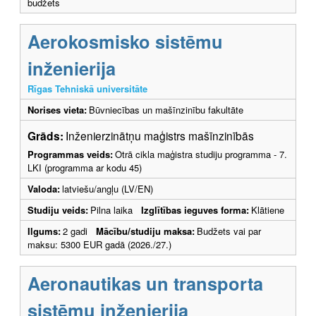
budžets
Aerokosmisko sistēmu
inženierija
Rīgas Tehniskā universitāte
Norises vieta:
Būvniecības un mašīnzinību fakultāte
Grāds:
Inženierzinātņu maģistrs mašīnzinībās
Programmas veids:
Otrā cikla maģistra studiju programma - 7.
LKI (programma ar kodu 45)
Valoda:
latviešu/angļu (LV/EN)
Studiju veids:
Pilna laika
Izglītības ieguves forma:
Klātiene
Ilgums:
2 gadi
Mācību/studiju maksa:
Budžets vai par
maksu: 5300 EUR gadā (2026./27.)
Aeronautikas un transporta
sistēmu inženierija