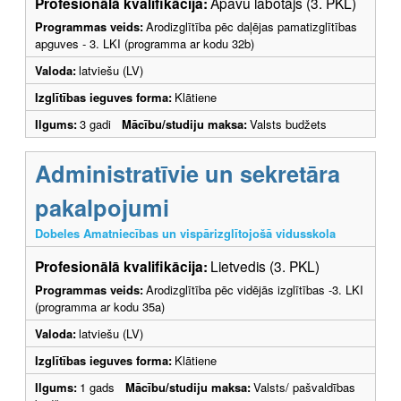
Profesionālā kvalifikācija:
Apavu labotājs (3. PKL)
Programmas veids:
Arodizglītība pēc daļējas pamatizglītības
apguves - 3. LKI (programma ar kodu 32b)
Valoda:
latviešu (LV)
Izglītības ieguves forma:
Klātiene
Ilgums:
3 gadi
Mācību/studiju maksa:
Valsts budžets
Administratīvie un sekretāra
pakalpojumi
Dobeles Amatniecības un vispārizglītojošā vidusskola
Profesionālā kvalifikācija:
Lietvedis (3. PKL)
Programmas veids:
Arodizglītība pēc vidējās izglītības -3. LKI
(programma ar kodu 35a)
Valoda:
latviešu (LV)
Izglītības ieguves forma:
Klātiene
Ilgums:
1 gads
Mācību/studiju maksa:
Valsts/ pašvaldības