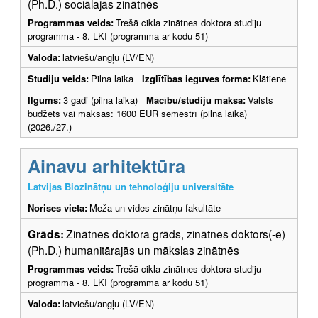
(Ph.D.) sociālajās zinātnēs
Programmas veids:
Trešā cikla zinātnes doktora studiju
programma - 8. LKI (programma ar kodu 51)
Valoda:
latviešu/angļu (LV/EN)
Studiju veids:
Pilna laika
Izglītības ieguves forma:
Klātiene
Ilgums:
3 gadi (pilna laika)
Mācību/studiju maksa:
Valsts
budžets vai maksas: 1600 EUR semestrī (pilna laika)
(2026./27.)
Ainavu arhitektūra
Latvijas Biozinātņu un tehnoloģiju universitāte
Norises vieta:
Meža un vides zinātņu fakultāte
Grāds:
Zinātnes doktora grāds, zinātnes doktors(-e)
(Ph.D.) humanitārajās un mākslas zinātnēs
Programmas veids:
Trešā cikla zinātnes doktora studiju
programma - 8. LKI (programma ar kodu 51)
Valoda:
latviešu/angļu (LV/EN)