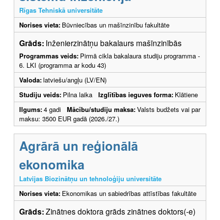
Rīgas Tehniskā universitāte
Norises vieta:
Būvniecības un mašīnzinību fakultāte
Grāds:
Inženierzinātņu bakalaurs mašīnzinībās
Programmas veids:
Pirmā cikla bakalaura studiju programma -
6. LKI (programma ar kodu 43)
Valoda:
latviešu/angļu (LV/EN)
Studiju veids:
Pilna laika
Izglītības ieguves forma:
Klātiene
Ilgums:
4 gadi
Mācību/studiju maksa:
Valsts budžets vai par
maksu: 3500 EUR gadā (2026./27.)
Agrārā un reģionālā
ekonomika
Latvijas Biozinātņu un tehnoloģiju universitāte
Norises vieta:
Ekonomikas un sabiedrības attīstības fakultāte
Grāds:
Zinātnes doktora grāds zinātnes doktors(-e)