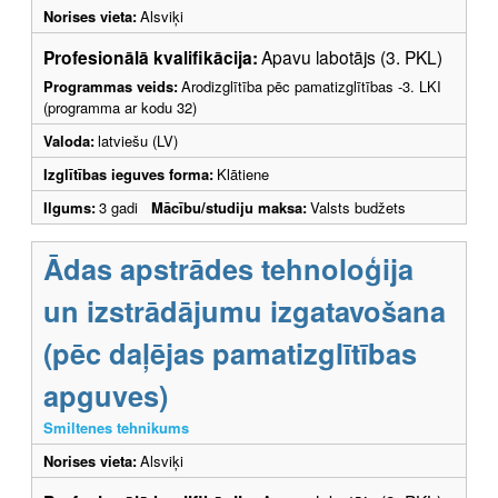
Norises vieta:
Alsviķi
Profesionālā kvalifikācija:
Apavu labotājs (3. PKL)
Programmas veids:
Arodizglītība pēc pamatizglītības -3. LKI
(programma ar kodu 32)
Valoda:
latviešu (LV)
Izglītības ieguves forma:
Klātiene
Ilgums:
3 gadi
Mācību/studiju maksa:
Valsts budžets
Ādas apstrādes tehnoloģija
un izstrādājumu izgatavošana
(pēc daļējas pamatizglītības
apguves)
Smiltenes tehnikums
Norises vieta:
Alsviķi