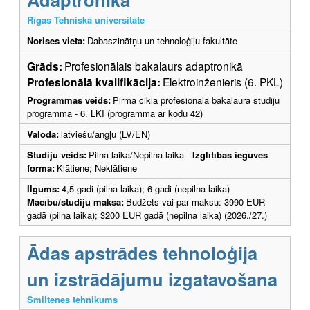
Rīgas Tehniskā universitāte
Norises vieta:
Dabaszinātņu un tehnoloģiju fakultāte
Grāds:
Profesionālais bakalaurs adaptronikā
Profesionālā kvalifikācija:
Elektroinženieris (6. PKL)
Programmas veids:
Pirmā cikla profesionālā bakalaura studiju
programma - 6. LKI (programma ar kodu 42)
Valoda:
latviešu/angļu (LV/EN)
Studiju veids:
Pilna laika/Nepilna laika
Izglītības ieguves
forma:
Klātiene; Neklātiene
Ilgums:
4,5 gadi (pilna laika); 6 gadi (nepilna laika)
Mācību/studiju maksa:
Budžets vai par maksu: 3990 EUR
gadā (pilna laika); 3200 EUR gadā (nepilna laika) (2026./27.)
Ādas apstrādes tehnoloģija
un izstrādājumu izgatavošana
Smiltenes tehnikums