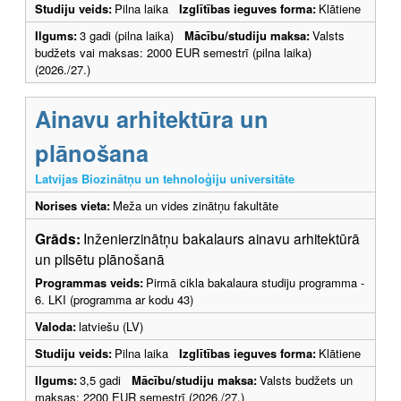
Studiju veids:
Pilna laika
Izglītības ieguves forma:
Klātiene
Ilgums:
3 gadi (pilna laika)
Mācību/studiju maksa:
Valsts
budžets vai maksas: 2000 EUR semestrī (pilna laika)
(2026./27.)
Ainavu arhitektūra un
plānošana
Latvijas Biozinātņu un tehnoloģiju universitāte
Norises vieta:
Meža un vides zinātņu fakultāte
Grāds:
Inženierzinātņu bakalaurs ainavu arhitektūrā
un pilsētu plānošanā
Programmas veids:
Pirmā cikla bakalaura studiju programma -
6. LKI (programma ar kodu 43)
Valoda:
latviešu (LV)
Studiju veids:
Pilna laika
Izglītības ieguves forma:
Klātiene
Ilgums:
3,5 gadi
Mācību/studiju maksa:
Valsts budžets un
maksas: 2200 EUR semestrī (2026./27.)