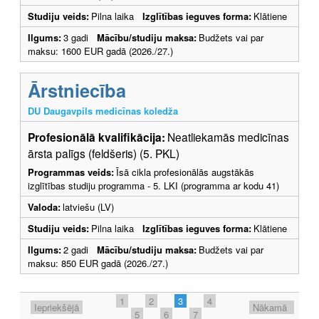
Studiju veids:
Pilna laika
Izglītības ieguves forma:
Klātiene
Ilgums:
3 gadi
Mācību/studiju maksa:
Budžets vai par
maksu: 1600 EUR gadā (2026./27.)
Ārstniecība
DU Daugavpils medicīnas koledža
Profesionālā kvalifikācija:
Neatliekamās medicīnas
ārsta palīgs (feldšeris) (5. PKL)
Programmas veids:
Īsā cikla profesionālās augstākās
izglītības studiju programma - 5. LKI (programma ar kodu 41)
Valoda:
latviešu (LV)
Studiju veids:
Pilna laika
Izglītības ieguves forma:
Klātiene
Ilgums:
2 gadi
Mācību/studiju maksa:
Budžets vai par
maksu: 850 EUR gadā (2026./27.)
1
2
3
4
Iepriekšējā
Nākamā
5
6
7