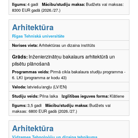
Ilgums:
4 gadi
Mācību/studiju maksa:
Budžets vai maksas:
8300 EUR gadā (2026./27.)
Arhitektūra
Rīgas Tehniskā universitāte
Norises vieta:
Arhitektūras un dizaina institūts
Grāds:
Inženierzinātņu bakalaurs arhitektūrā un
pilsētu plānošanā
Programmas veids:
Pirmā cikla bakalaura studiju programma -
6. LKI (programma ar kodu 43)
Valoda:
latviešu/angļu (LV/EN)
Studiju veids:
Pilna laika
Izglītības ieguves forma:
Klātiene
Ilgums:
3,5 gadi
Mācību/studiju maksa:
Budžets vai
maksas: 6800 EUR gadā (2026./27.)
Arhitektūra
Vidzemes Tehnoloģiju un dizaina tehnikums