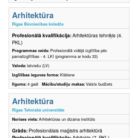
Arhitektūra
Rīgas Būvniecības koledža
Profesionālā kvalifikācija:
Arhitektūras tehniķis (4.
PKL)
Programmas veids:
Profesionālā vidējā izglītība pēc
pamatizglītības - 4. LKI (programma ar kodu 33)
Valoda:
latviešu (LV)
Izglītības ieguves forma:
Klātiene
Ilgums:
4 gadi
Mācību/studiju maksa:
Valsts budžets
Arhitektūra
Rīgas Tehniskā universitāte
Norises vieta:
Arhitektūras un dizaina institūts
Grāds:
Profesionālais maģistrs arhitektūrā
Profesionālā kvalifikācija:
Arhitekts (7. PKL)