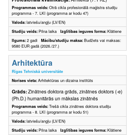
Programmas veids:
Otrā cikla profesionālā maģistra studiju
programma - 7. LKI (programma ar kodu 47)
Valoda:
latviešu/angļu (LV/EN)
Studiju veids:
Pilna laika
Izglītības ieguves forma:
Klātiene
Ilgums:
2 gadi
Mācību/studiju maksa:
Budžets vai maksas:
9580 EUR gadā (2026./27.)
Arhitektūra
Rīgas Tehniskā universitāte
Norises vieta:
Arhitektūras un dizaina institūts
Grāds:
Zinātnes doktora grāds, zinātnes doktors (-e)
(Ph.D.) humanitārās un mākslas zinātnēs
Programmas veids:
Trešā cikla zinātnes doktora studiju
programma - 8. LKI (programma ar kodu 51)
Valoda:
latviešu/angļu (LV/EN)
Studiju veids:
Pilna laika
Izglītības ieguves forma:
Klātiene