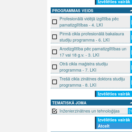
Izvēlēties vairāk
PROGRAMMAS VEIDS
Profesionālā vidējā izglītība pēc
pamatizglītības - 4. LKI
Pirmā cikla profesionālā bakalaura
studiju programma - 6. LKI
Arodizglītība pēc pamatizglītības un
17 vai 18 g.v. - 3. LKI
Otrā cikla maģistra studiju
programma - 7. LKI
Trešā cikla zinātnes doktora studiju
programma - 8. LKI
Izvēlēties vairāk
TEMATISKĀ JOMA
Inženierzinātnes un tehnoloģijas
[
Izvēlēties vairāk
Atcelt