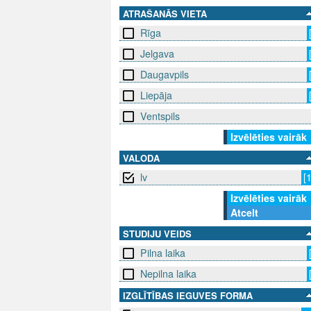
ATRAŠANĀS VIETA
Rīga
Jelgava
Daugavpils
Liepāja
Ventspils
Izvēlēties vairāk
VALODA
lv
[
Izvēlēties vairāk
Atcelt
STUDIJU VEIDS
Pilna laika
Nepilna laika
IZGLĪTĪBAS IEGUVES FORMA