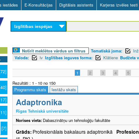
Skip
as iestādes
E-Konsultācijas
Digitālais asistents
Karjeras izvēles testi
to
main
Izglītības iespējas
content
Notīrīt meklētos vārdus un filtrus
Tematiskā joma:
Inž
Valoda:
lv
Izglītības ieguves forma:
Klātiene
Budžeta v
[72]
1
2
3
4
5
Rezultāti : 1 - 10 no 150
[40]
Programmu skats
Iestāžu skats
Adaptronika
[17]
Rīgas Tehniskā universitāte
[11]
Norises vieta:
Dabaszinātņu un tehnoloģiju fakultāte
[7]
Grāds:
Profesionālais bakalaurs adaptronikā
Profesionā
(6. PKL)