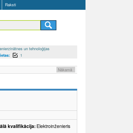
Raksti
enierzinātnes un tehnoloģijas
ietas:
1
Nākamā
lā kvalifikācija:
Elektroinženieris