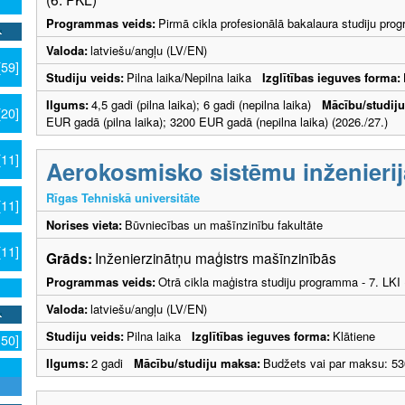
Programmas veids:
Pirmā cikla profesionālā bakalaura studiju pr
Valoda:
latviešu/angļu (LV/EN)
[59]
Studiju veids:
Pilna laika/Nepilna laika
Izglītības ieguves forma:
Ilgums:
4,5 gadi (pilna laika); 6 gadi (nepilna laika)
Mācību/studij
[20]
EUR gadā (pilna laika); 3200 EUR gadā (nepilna laika) (2026./27.)
[11]
Aerokosmisko sistēmu inženierij
Rīgas Tehniskā universitāte
[11]
Norises vieta:
Būvniecības un mašīnzinību fakultāte
[11]
Grāds:
Inženierzinātņu maģistrs mašīnzinībās
Programmas veids:
Otrā cikla maģistra studiju programma - 7. LK
Valoda:
latviešu/angļu (LV/EN)
Studiju veids:
Pilna laika
Izglītības ieguves forma:
Klātiene
150]
Ilgums:
2 gadi
Mācību/studiju maksa:
Budžets vai par maksu: 53