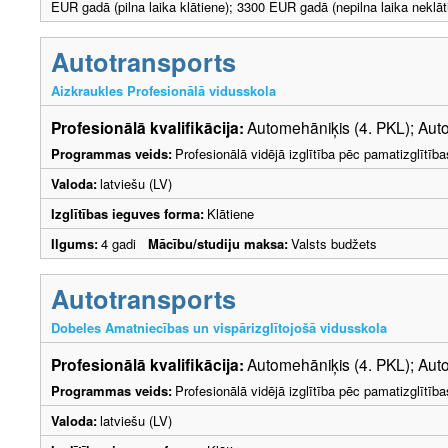
EUR gadā (pilna laika klātiene); 3300 EUR gadā (nepilna laika neklāt
Autotransports
Aizkraukles Profesionālā vidusskola
Profesionālā kvalifikācija:
Automehāniķis (4. PKL); Auto
Programmas veids:
Profesionālā vidējā izglītība pēc pamatizglītīb
Valoda:
latviešu (LV)
Izglītības ieguves forma:
Klātiene
Ilgums:
4 gadi
Mācību/studiju maksa:
Valsts budžets
Autotransports
Dobeles Amatniecības un vispārizglītojošā vidusskola
Profesionālā kvalifikācija:
Automehāniķis (4. PKL); Auto
Programmas veids:
Profesionālā vidējā izglītība pēc pamatizglītīb
Valoda:
latviešu (LV)