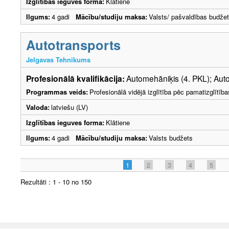
Izglītības ieguves forma:
Klātiene
Ilgums:
4 gadi
Mācību/studiju maksa:
Valsts/ pašvaldības budže
Autotransports
Jelgavas Tehnikums
Profesionālā kvalifikācija:
Automehāniķis (4. PKL); Auto
Programmas veids:
Profesionālā vidējā izglītība pēc pamatizglītīb
Valoda:
latviešu (LV)
Izglītības ieguves forma:
Klātiene
Ilgums:
4 gadi
Mācību/studiju maksa:
Valsts budžets
1
2
3
4
5
Rezultāti : 1 - 10 no 150