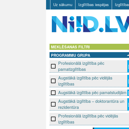
Uz sākumu
Izglītības iespējas
Izglītīb
N
I
MEKLĒŠANAS FILTRI
PROGRAMMU GRUPA
I
Profesionālā izglītība pēc
D
pamatizglītības
Augstākā izglītība pēc vidējās
.
izglītības
L
Augstākā izglītība pēc pamatstudijām
Augstākā izglītība – doktorantūra un
V
rezidentūra
Profesionālā izglītība pēc vidējās
izglītības