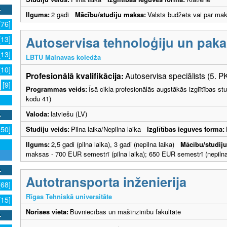
Ilgums:
2 gadi
Mācību/studiju maksa:
Valsts budžets vai par ma
[76]
Autoservisa tehnoloģiju un pak
[13]
[13]
LBTU Malnavas koledža
[10]
Profesionālā kvalifikācija:
Autoservisa speciālists (5. P
[9]
Programmas veids:
Īsā cikla profesionālās augstākās izglītības s
kodu 41)
Valoda:
latviešu (LV)
Studiju veids:
Pilna laika/Nepilna laika
Izglītības ieguves forma:
150]
Ilgums:
2,5 gadi (pilna laika), 3 gadi (nepilna laika)
Mācību/studij
maksas - 700 EUR semestrī (pilna laika); 650 EUR semestrī (nepilna 
Autotransporta inženierija
[68]
Rīgas Tehniskā universitāte
[15]
Norises vieta:
Būvniecības un mašīnzinību fakultāte