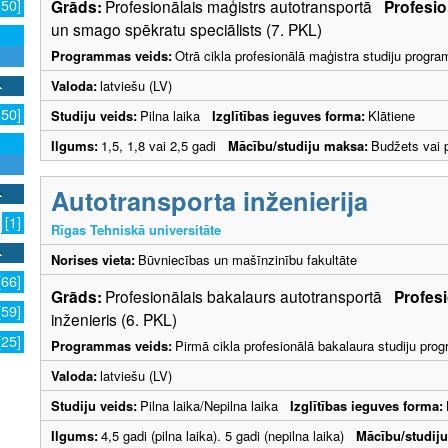
Grāds:
Profesionālais maģistrs autotransportā
Profesio
150]
un smago spēkratu speciālists (7. PKL)
Programmas veids:
Otrā cikla profesionālā maģistra studiju progr
Valoda:
latviešu (LV)
150]
Studiju veids:
Pilna laika
Izglītības ieguves forma:
Klātiene
Ilgums:
1,5, 1,8 vai 2,5 gadi
Mācību/studiju maksa:
Budžets vai 
Autotransporta inženierija
[1]
Rīgas Tehniskā universitāte
Norises vieta:
Būvniecības un mašīnzinību fakultāte
[66]
Grāds:
Profesionālais bakalaurs autotransportā
Profesi
[59]
inženieris (6. PKL)
[25]
Programmas veids:
Pirmā cikla profesionālā bakalaura studiju pr
Valoda:
latviešu (LV)
Studiju veids:
Pilna laika/Nepilna laika
Izglītības ieguves forma:
Ilgums:
4,5 gadi (pilna laika). 5 gadi (nepilna laika)
Mācību/studij