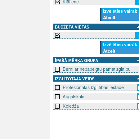
Klātiene
[
Izvēlēties vairāk
Atcelt
BUDŽETA VIETAS
[
Izvēlēties vairāk
Atcelt
ĪPAŠĀ MĒRĶA GRUPA
Bērni ar nepabeigtu pamatizglītību
IZGLĪTOTĀJA VEIDS
Profesionālās izglītības iestāde
Augstskola
Koledža