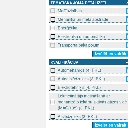
TEMATISKĀ JOMA DETALIZĒTI
Mašīnzinības
Mehānika un metālapstrāde
Enerģētika
Elektronika un automātika
Transporta pakalpojumi
Izvēlēties vairāk
KVALIFIKĀCIJA
Automehāniķis (4. PKL)
Autoatslēdznieks (3. PKL)
Elektrotehniķis (4. PKL)
Lokmetinātājs metināšanā ar
mehanizēto iekārtu aktīvās gāzes vidē
(MAG/135) (3. PKL)
Atslēdznieks (3. PKL)
Izvēlēties vairāk