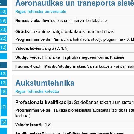
Aeronautikas un transporta sistē
[50]
Rīgas Tehniskā universitāte
[39]
Norises vieta:
Būvniecības un mašīnzinību fakultāte
[23]
Grāds:
Inženierzinātņu bakalaurs mašīnzinībās
[22]
Programmas veids:
Pirmā cikla bakalaura studiju programma - 6. 
[12]
Valoda:
latviešu/angļu (LV/EN)
Studiju veids:
Pilna laika
Izglītības ieguves forma:
Klātiene
Ilgums:
4 gadi
Mācību/studiju maksa:
Valsts budžets vai par ma
[12]
Aukstumtehnika
[12]
Rīgas Tehniskā koledža
[9]
Profesionālā kvalifikācija:
Saldēšanas iekārtu un sistēm
[7]
Programmas veids:
Īsā cikla profesionālās augstākās izglītības s
kodu 41)
[6]
Valoda:
latviešu (LV)
Studiju veids:
Pilna laika
Izglītības ieguves forma:
Klātiene