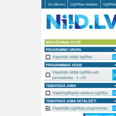
Uz sākumu
Izglītības iespējas
Izglītīb
N
I
MEKLĒŠANAS FILTRI
PROGRAMMU GRUPA
I
Vispārējā vidējā izglītība
[
D
PROGRAMMAS VEIDS
Vispārējā vidējā izglītība pēc
.
[
pamatskolas - 4. LKI
L
TEMATISKĀ JOMA
V
Vispārizglītojoša rakstura izglītība
[
TEMATISKĀ JOMA DETALIZĒTI
Vispārējās izglītības programmas
[
Izvēlēties vairāk