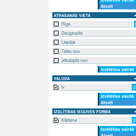
Atcelt
ATRAŠANĀS VIETA
Rīga
Daugavpils
Liepāja
Talsu nov.
Jēkabpils nov.
Izvēlēties vairāk
VALODA
lv
[
Izvēlēties vairāk
Atcelt
IZGLĪTĪBAS IEGUVES FORMA
Klātiene
[
Izvēlēties vairāk
Atcelt