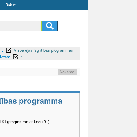
Raksti
 :
Vispārējās izglītības programmas
ietas:
1
Nākamā
lītības programma
. LKI (programma ar kodu 31)