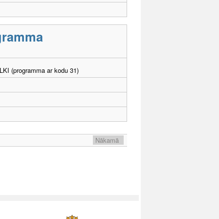
rogramma
. LKI (programma ar kodu 31)
Nākamā