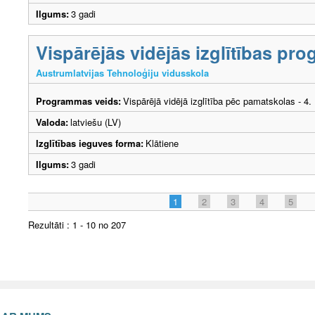
Ilgums:
3 gadi
Vispārējās vidējās izglītības p
Austrumlatvijas Tehnoloģiju vidusskola
Programmas veids:
Vispārējā vidējā izglītība pēc pamatskolas - 4
Valoda:
latviešu (LV)
Izglītības ieguves forma:
Klātiene
Ilgums:
3 gadi
1
2
3
4
5
Rezultāti : 1 - 10 no 207