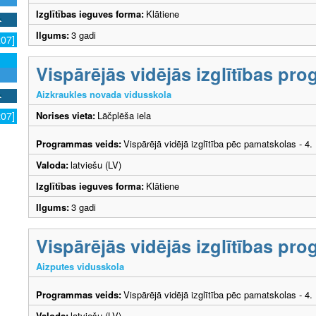
Izglītības ieguves forma:
Klātiene
Ilgums:
3 gadi
207]
Vispārējās vidējās izglītības p
Aizkraukles novada vidusskola
Norises vieta:
Lāčplēša iela
207]
Programmas veids:
Vispārējā vidējā izglītība pēc pamatskolas - 4
Valoda:
latviešu (LV)
Izglītības ieguves forma:
Klātiene
Ilgums:
3 gadi
Vispārējās vidējās izglītības p
Aizputes vidusskola
Programmas veids:
Vispārējā vidējā izglītība pēc pamatskolas - 4
Valoda:
latviešu (LV)