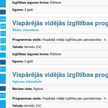
Izglītības ieguves forma:
Klātiene
Ilgums:
3 gadi
[54]
Vispārējās vidējās izglītības p
[8]
Ādažu vidusskola
[7]
Programmas veids:
Vispārējā vidējā izglītība pēc pamatskolas - 4
[7]
Valoda:
latviešu (LV)
[7]
Izglītības ieguves forma:
Klātiene
Ilgums:
3 gadi
207]
Vispārējās vidējās izglītības p
Aglonas vidusskola
Norises vieta:
Aglona
207]
Programmas veids:
Vispārējā vidējā izglītība pēc pamatskolas - 4
Valoda:
latviešu (LV)