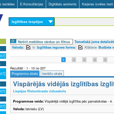
Skip
as iestādes
E-Konsultācijas
Digitālais asistents
Karjeras izvēles testi
to
main
Izglītības iespējas
content
Notīrīt meklētos vārdus un filtrus
Tematiskā joma detalizēti
Valoda:
lv
Izglītības ieguves forma:
Klātiene
Budžeta v
207]
1
2
3
4
5
Rezultāti : 1 - 10 no 207
Programmu skats
Iestāžu skats
207]
Vispārējās vidējās izglītības izg
Liepājas Rietumkrasta vidusskola
207]
Programmas veids:
Vispārējā vidējā izglītība pēc pamatskolas - 4
207]
Valoda:
latviešu (LV)