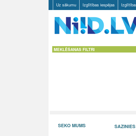
Uz sākumu
Izglītības iespējas
Izglītīb
N
I
MEKLĒŠANAS FILTRI
I
D
.
L
V
SEKO MUMS
SAZINIE