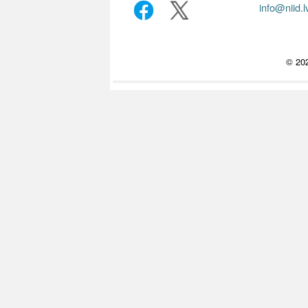
info@niid.l
© 202