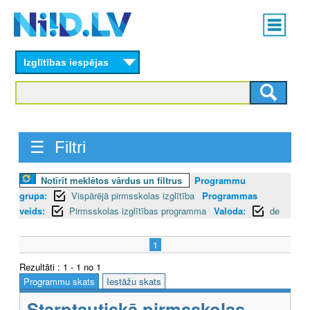
Skip
Main
to
menu
N
main
content
Izglītības iespējas
I
I
D
☰ Filtri
.
L
Notīrīt meklētos vārdus un filtrus
Programmu
grupa:
Vispārējā pirmsskolas izglītība
Programmas
V
veids:
Pirmsskolas izglītības programma
Valoda:
de
1
Rezultāti : 1 - 1 no 1
Programmu skats
Iestāžu skats
Starptautiskā pirmsskolas