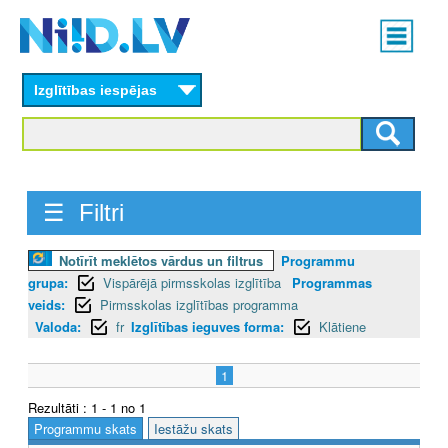
Skip
Main
to
menu
N
main
content
Izglītības iespējas
I
I
D
☰ Filtri
.
L
Notīrīt meklētos vārdus un filtrus
Programmu
grupa:
Vispārējā pirmsskolas izglītība
Programmas
V
veids:
Pirmsskolas izglītības programma
Valoda:
fr
Izglītības ieguves forma:
Klātiene
1
Rezultāti : 1 - 1 no 1
Programmu skats
Iestāžu skats