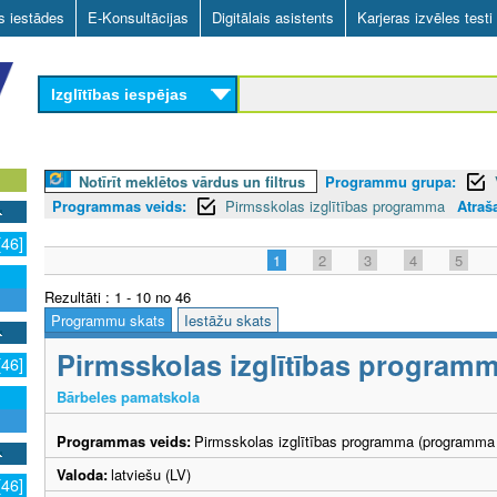
Skip
as iestādes
E-Konsultācijas
Digitālais asistents
Karjeras izvēles testi
to
main
Izglītības iespējas
content
Notīrīt meklētos vārdus un filtrus
Programmu grupa:
Programmas veids:
Pirmsskolas izglītības programma
Atraš
[46]
1
2
3
4
5
Rezultāti : 1 - 10 no 46
Programmu skats
Iestāžu skats
Pirmsskolas izglītības program
[46]
Bārbeles pamatskola
Programmas veids:
Pirmsskolas izglītības programma (programma 
Valoda:
latviešu (LV)
[46]