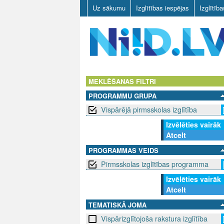
Uz sākumu
Izglītības iespējas
Izglītīb
N
I
MEKLĒŠANAS FILTRI
PROGRAMMU GRUPA
I
Vispārējā pirmsskolas izglītība
D
Izvēlēties vairāk
Atcelt
.
PROGRAMMAS VEIDS
L
Pirmsskolas izglītības programma
V
Izvēlēties vairāk
Atcelt
TEMATISKĀ JOMA
Vispārizglītojoša rakstura izglītība