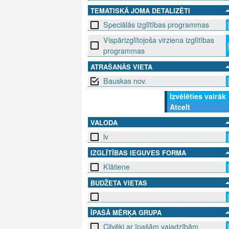
TEMATISKĀ JOMA DETALIZĒTI
Speciālās izglītības programmas
Vispārizglītojoša virziena izglītības
programmas
ATRAŠANĀS VIETA
Bauskas nov.
Izvēlēties vairāk
Atcelt
VALODA
lv
IZGLĪTĪBAS IEGUVES FORMA
Klātiene
BUDŽETA VIETAS
ĪPAŠĀ MĒRĶA GRUPA
Cilvēki ar īpašām vajadzībām