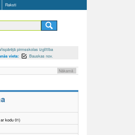
Raksti
Vispārējā pirmsskolas izglītība
anās vieta:
Bauskas nov.
Nākamā
ma
ar kodu 01)