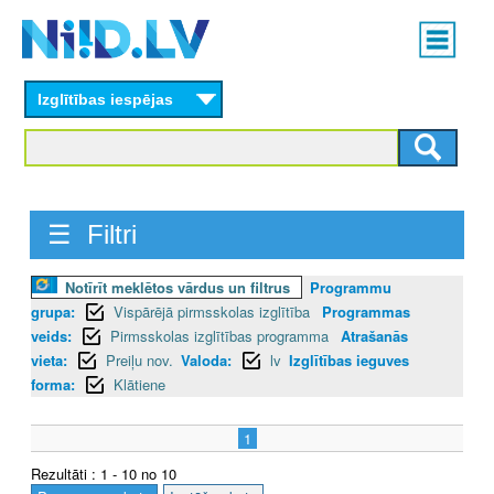
Skip
Main
to
menu
N
main
content
Izglītības iespējas
I
I
D
☰ Filtri
.
L
Notīrīt meklētos vārdus un filtrus
Programmu
grupa:
Vispārējā pirmsskolas izglītība
Programmas
V
veids:
Pirmsskolas izglītības programma
Atrašanās
vieta:
Preiļu nov.
Valoda:
lv
Izglītības ieguves
forma:
Klātiene
1
Rezultāti : 1 - 10 no 10