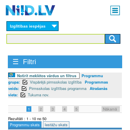
Skip
Main
to
menu
N
main
content
Izglītības iespējas
I
I
D
☰ Filtri
.
L
Notīrīt meklētos vārdus un filtrus
Programmu
grupa:
Vispārējā pirmsskolas izglītība
Programmas
V
veids:
Pirmsskolas izglītības programma
Atrašanās
vieta:
Tukuma nov.
1
2
3
4
5
Nākamā
Rezultāti : 1 - 10 no 50
Programmu skats
Iestāžu skats