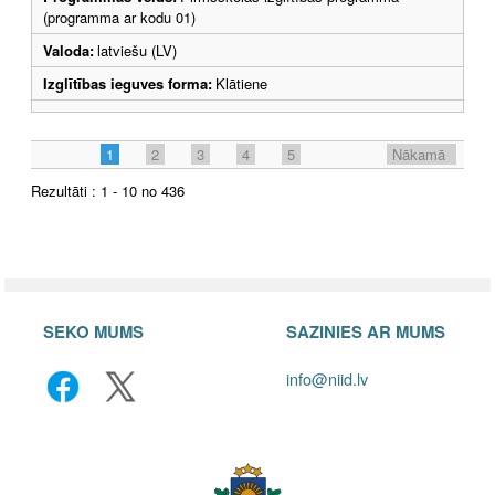
(programma ar kodu 01)
Valoda:
latviešu (LV)
Izglītības ieguves forma:
Klātiene
1
2
3
4
5
Nākamā
Rezultāti : 1 - 10 no 436
SEKO MUMS
SAZINIES AR MUMS
info@niid.lv