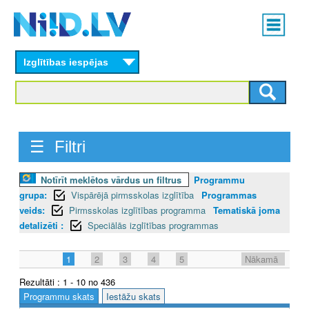
Skip
Main
to
menu
N
main
content
Izglītības iespējas
I
I
D
☰ Filtri
.
L
Notīrīt meklētos vārdus un filtrus
Programmu
grupa:
Vispārējā pirmsskolas izglītība
Programmas
V
veids:
Pirmsskolas izglītības programma
Tematiskā joma
detalizēti :
Speciālās izglītības programmas
1
2
3
4
5
Nākamā
Rezultāti : 1 - 10 no 436
Programmu skats
Iestāžu skats