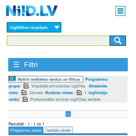
Skip
Main
to
menu
N
main
content
Izglītības iespējas
I
I
D
☰ Filtri
.
L
Notīrīt meklētos vārdus un filtrus
Programmu
grupa:
Vispārējā pirmsskolas izglītība
Atrašanās
V
vieta:
Jūrmala
Budžeta vietas:
1
Izglītotāja
veids:
Profesionālās ievirzes izglītības iestāde
1
Rezultāti : 1 - 1 no 1
Programmu skats
Iestāžu skats