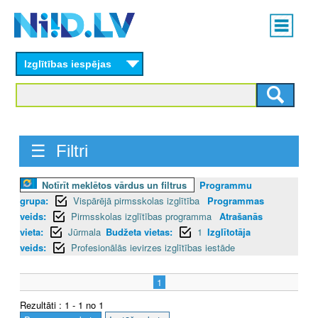
Skip
Main
to
menu
N
main
content
Izglītības iespējas
I
I
D
☰ Filtri
.
L
Notīrīt meklētos vārdus un filtrus
Programmu
grupa:
Vispārējā pirmsskolas izglītība
Programmas
V
veids:
Pirmsskolas izglītības programma
Atrašanās
vieta:
Jūrmala
Budžeta vietas:
1
Izglītotāja
veids:
Profesionālās ievirzes izglītības iestāde
1
Rezultāti : 1 - 1 no 1