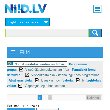
Skip
Main
to
menu
N
main
content
Izglītības iespējas
I
I
D
☰ Filtri
.
L
Notīrīt meklētos vārdus un filtrus
Programmu
grupa:
Vispārējā pirmsskolas izglītība
Tematiskā joma
V
detalizēti :
Vispārizglītojoša virziena izglītības programmas
Atrašanās vieta:
Bauskas nov.
Valoda:
lv
Izglītotāja
veids:
Vispārējās izglītības iestāde
1
2
Nākamā
Rezultāti : 1 - 10 no 11