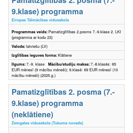
9.klase) programma
Eiropas Tālmācības vidusskola
Programmas veids:
Pamatizglītības 2.posms 7.-9.klase 2. LKI
(programma ar kodu 23)
Valoda:
latviešu (LV)
Izglītības ieguves forma:
Klātiene
Ilgums:
7.-9. klase
Mācību/studiju maksa:
7.-8.klasēs: 65
EUR mēnesī (9 mācību mēneši); 9.klasē: 69 EUR mēnesī (10
mācību mēneši) (2025.g.)
Pamatizglītības 2. posma (7.-
9.klase) programma
(neklātiene)
Zemgales vidusskola (Tukuma novads)