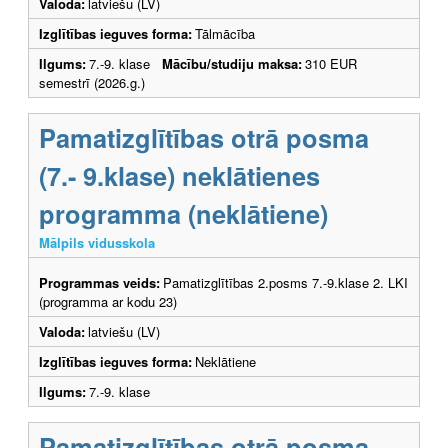
Valoda:
latviešu (LV)
Izglītības ieguves forma:
Tālmācība
Ilgums:
7.-9. klase
Mācību/studiju maksa:
310 EUR
semestrī (2026.g.)
Pamatizglītības otrā posma
(7.- 9.klase) neklātienes
programma (neklātiene)
Mālpils vidusskola
Programmas veids:
Pamatizglītības 2.posms 7.-9.klase 2. LKI
(programma ar kodu 23)
Valoda:
latviešu (LV)
Izglītības ieguves forma:
Neklātiene
Ilgums:
7.-9. klase
Pamatizglītības otrā posma