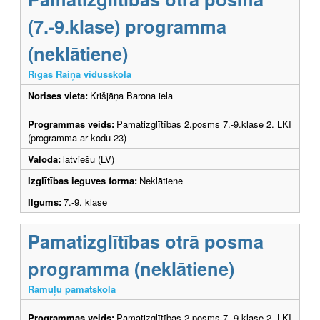
(7.-9.klase) programma
(neklātiene)
Rīgas Raiņa vidusskola
Norises vieta:
Krišjāņa Barona iela
Programmas veids:
Pamatizglītības 2.posms 7.-9.klase 2. LKI
(programma ar kodu 23)
Valoda:
latviešu (LV)
Izglītības ieguves forma:
Neklātiene
Ilgums:
7.-9. klase
Pamatizglītības otrā posma
programma (neklātiene)
Rāmuļu pamatskola
Programmas veids:
Pamatizglītības 2.posms 7.-9.klase 2. LKI