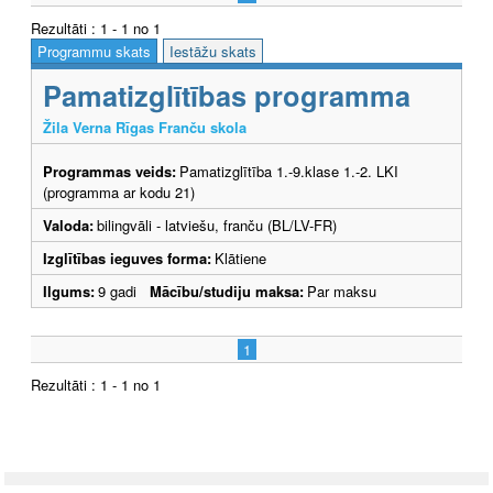
Rezultāti : 1 - 1 no 1
Programmu skats
Iestāžu skats
Pamatizglītības programma
Žila Verna Rīgas Franču skola
Programmas veids:
Pamatizglītība 1.-9.klase 1.-2. LKI
(programma ar kodu 21)
Valoda:
bilingvāli - latviešu, franču (BL/LV-FR)
Izglītības ieguves forma:
Klātiene
Ilgums:
9 gadi
Mācību/studiju maksa:
Par maksu
1
Rezultāti : 1 - 1 no 1