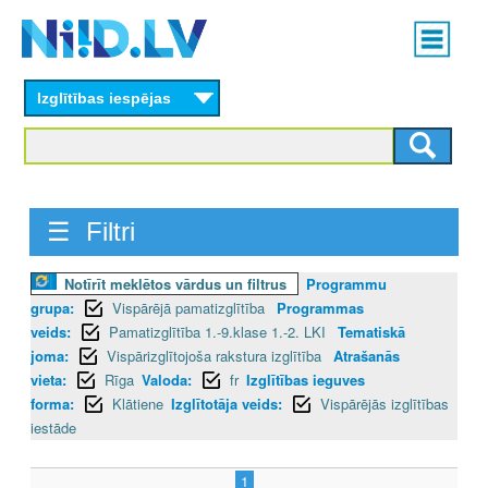
Skip
Main
to
menu
N
main
content
Izglītības iespējas
I
I
D
☰ Filtri
.
L
Notīrīt meklētos vārdus un filtrus
Programmu
grupa:
Vispārējā pamatizglītība
Programmas
V
veids:
Pamatizglītība 1.-9.klase 1.-2. LKI
Tematiskā
joma:
Vispārizglītojoša rakstura izglītība
Atrašanās
vieta:
Rīga
Valoda:
fr
Izglītības ieguves
forma:
Klātiene
Izglītotāja veids:
Vispārējās izglītības
iestāde
1