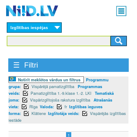
Skip
Main
to
menu
N
main
content
Izglītības iespējas
I
I
D
☰ Filtri
.
L
Notīrīt meklētos vārdus un filtrus
Programmu
grupa:
Vispārējā pamatizglītība
Programmas
V
veids:
Pamatizglītība 1.-9.klase 1.-2. LKI
Tematiskā
joma:
Vispārizglītojoša rakstura izglītība
Atrašanās
vieta:
Rīga
Valoda:
fr
Izglītības ieguves
forma:
Klātiene
Izglītotāja veids:
Vispārējās izglītības
iestāde
1