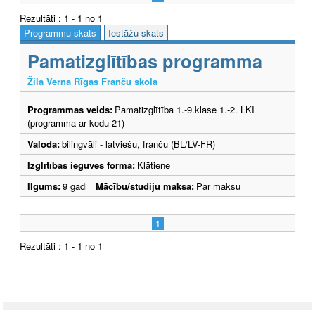
Rezultāti : 1 - 1 no 1
Programmu skats
Iestāžu skats
Pamatizglītības programma
Žila Verna Rīgas Franču skola
Programmas veids:
Pamatizglītība 1.-9.klase 1.-2. LKI
(programma ar kodu 21)
Valoda:
bilingvāli - latviešu, franču (BL/LV-FR)
Izglītības ieguves forma:
Klātiene
Ilgums:
9 gadi
Mācību/studiju maksa:
Par maksu
1
Rezultāti : 1 - 1 no 1