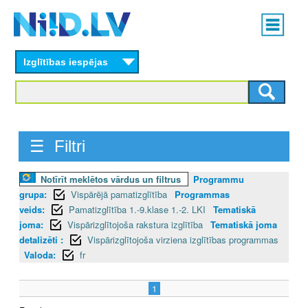
Skip
Main
to
menu
N
main
content
Izglītības iespējas
I
I
D
☰ Filtri
.
L
Notīrīt meklētos vārdus un filtrus
Programmu
grupa:
Vispārējā pamatizglītība
Programmas
V
veids:
Pamatizglītība 1.-9.klase 1.-2. LKI
Tematiskā
joma:
Vispārizglītojoša rakstura izglītība
Tematiskā joma
detalizēti :
Vispārizglītojoša virziena izglītības programmas
Valoda:
fr
1