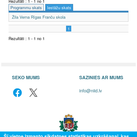
Rezultāti : 1 - 1 no 1
Programmu skats
Iestāžu skats
Žila Verna Rīgas Franču skola
1
Rezultāti : 1 - 1 no 1
SEKO MUMS
SAZINIES AR MUMS
info@niid.lv
Šī vietne izmanto sīkdatnes statistikas uzkrāšanai, kas