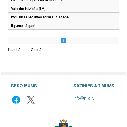
Valoda:
latviešu (LV)
Izglītības ieguves forma:
Klātiene
Ilgums:
3 gadi
1
Rezultāti : 1 - 2 no 2
SEKO MUMS
SAZINIES AR MUMS
info@niid.lv