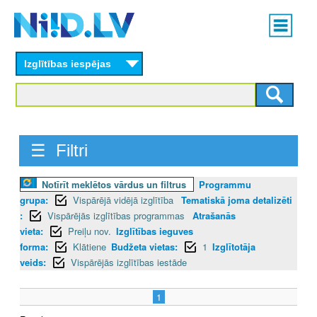
Skip
Main
to
menu
N
main
content
Izglītības iespējas
I
I
D
☰ Filtri
.
L
Notīrīt meklētos vārdus un filtrus
Programmu
grupa:
Vispārējā vidējā izglītība
Tematiskā joma detalizēti
V
:
Vispārējās izglītības programmas
Atrašanās
vieta:
Preiļu nov.
Izglītības ieguves
forma:
Klātiene
Budžeta vietas:
1
Izglītotāja
veids:
Vispārējās izglītības iestāde
1