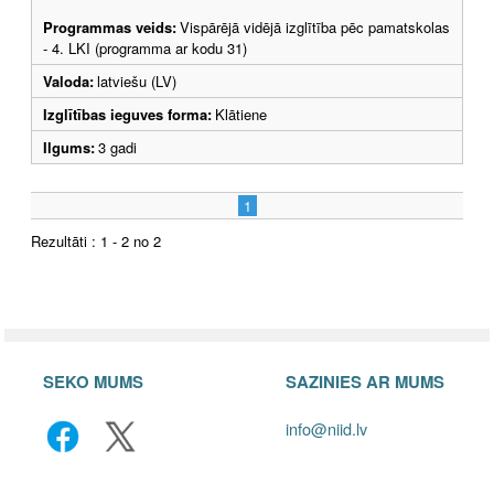
Programmas veids:
Vispārējā vidējā izglītība pēc pamatskolas
- 4. LKI (programma ar kodu 31)
Valoda:
latviešu (LV)
Izglītības ieguves forma:
Klātiene
Ilgums:
3 gadi
1
Rezultāti : 1 - 2 no 2
SEKO MUMS
SAZINIES AR MUMS
info@niid.lv