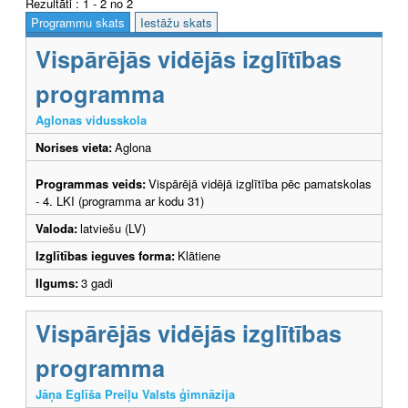
Rezultāti : 1 - 2 no 2
Programmu skats
Iestāžu skats
Vispārējās vidējās izglītības
programma
Aglonas vidusskola
Norises vieta:
Aglona
Programmas veids:
Vispārējā vidējā izglītība pēc pamatskolas
- 4. LKI (programma ar kodu 31)
Valoda:
latviešu (LV)
Izglītības ieguves forma:
Klātiene
Ilgums:
3 gadi
Vispārējās vidējās izglītības
programma
Jāņa Eglīša Preiļu Valsts ģimnāzija