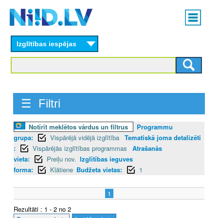
Skip
Main
to
menu
N
main
content
Izglītības iespējas
I
I
D
☰ Filtri
.
L
Notīrīt meklētos vārdus un filtrus
Programmu
grupa:
Vispārējā vidējā izglītība
Tematiskā joma detalizēti
V
:
Vispārējās izglītības programmas
Atrašanās
vieta:
Preiļu nov.
Izglītības ieguves
forma:
Klātiene
Budžeta vietas:
1
1
Rezultāti : 1 - 2 no 2