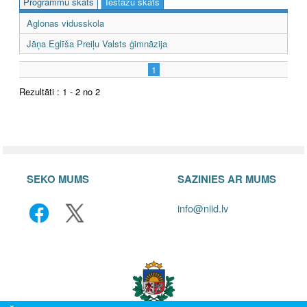
Programmu skats
Iestāžu skats
Aglonas vidusskola
Jāņa Eglīša Preiļu Valsts ģimnāzija
1
Rezultāti : 1 - 2 no 2
SEKO MUMS
SAZINIES AR MUMS
info@niid.lv