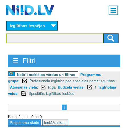
Skip
Main
to
menu
N
main
content
Izglītības iespējas
I
I
D
☰ Filtri
.
L
Notīrīt meklētos vārdus un filtrus
Programmu
grupa:
Profesionālā izglītība pēc speciālās pamatizglītības
V
Atrašanās vieta:
Rīga
Budžeta vietas:
1
Izglītotāja
veids:
Speciālās izglītības iestāde
1
Rezultāti : 1 - 9 no 9
Programmu skats
Iestāžu skats