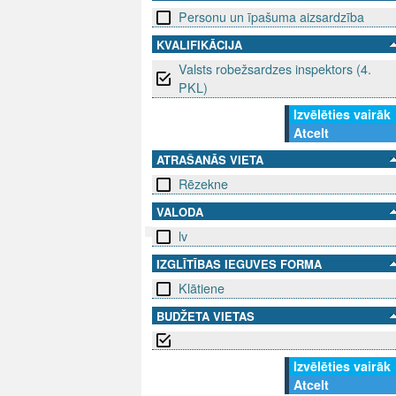
Personu un īpašuma aizsardzība
KVALIFIKĀCIJA
Valsts robežsardzes inspektors (4.
PKL)
Izvēlēties vairāk
Atcelt
ATRAŠANĀS VIETA
Rēzekne
VALODA
lv
IZGLĪTĪBAS IEGUVES FORMA
SEKO MUMS
SAZINIE
Klātiene
info@niid.l
BUDŽETA VIETAS
Izvēlēties vairāk
© 202
Atcelt