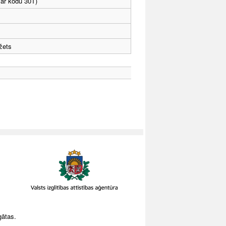
 ar kodu 30T)
žets
gātas.