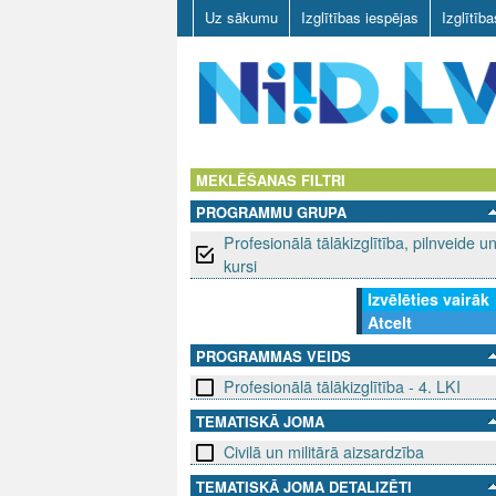
Uz sākumu
Izglītības iespējas
Izglītīb
N
I
MEKLĒŠANAS FILTRI
PROGRAMMU GRUPA
I
Profesionālā tālākizglītība, pilnveide u
D
kursi
Izvēlēties vairāk
.
Atcelt
L
PROGRAMMAS VEIDS
Profesionālā tālākizglītība - 4. LKI
V
TEMATISKĀ JOMA
Civilā un militārā aizsardzība
TEMATISKĀ JOMA DETALIZĒTI