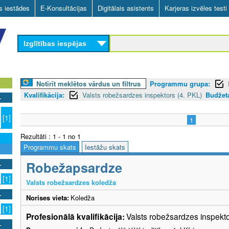
Skip
as iestādes
E-Konsultācijas
Digitālais asistents
Karjeras izvēles testi
to
main
Izglītības iespējas
content
Notīrīt meklētos vārdus un filtrus
Programmu grupa:
Kvalifikācija:
Valsts robežsardzes inspektors (4. PKL)
Budžeta
n
[1]
1
Rezultāti : 1 - 1 no 1
Programmu skats
Iestāžu skats
Robežapsardze
[1]
Valsts robežsardzes koledža
Norises vieta:
Koledža
[1]
Profesionālā kvalifikācija:
Valsts robežsardzes inspekto