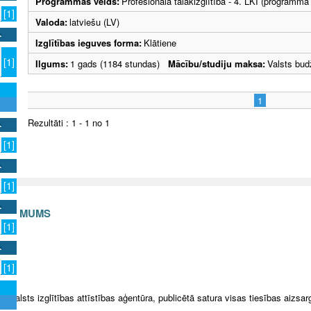
Programmas veids:
Profesionālā tālākizglītība - 4. LKI (programma
[1]
Valoda:
latviešu (LV)
Izglītības ieguves forma:
Klātiene
[1]
Ilgums:
1 gads (1184 stundas)
Mācību/studiju maksa:
Valsts bud
1
Rezultāti : 1 - 1 no 1
[1]
[1]
S AR MUMS
[1]
v
[1]
5 Valsts izglītības attīstības aģentūra, publicētā satura visas tiesības aizsar