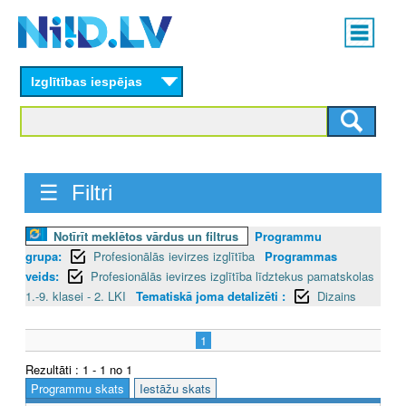
Skip
Main
to
menu
N
main
content
Izglītības iespējas
I
I
D
☰ Filtri
.
L
Notīrīt meklētos vārdus un filtrus
Programmu
grupa:
Profesionālās ievirzes izglītība
Programmas
V
veids:
Profesionālās ievirzes izglītība līdztekus pamatskolas
1.-9. klasei - 2. LKI
Tematiskā joma detalizēti :
Dizains
1
Rezultāti : 1 - 1 no 1
Programmu skats
Iestāžu skats