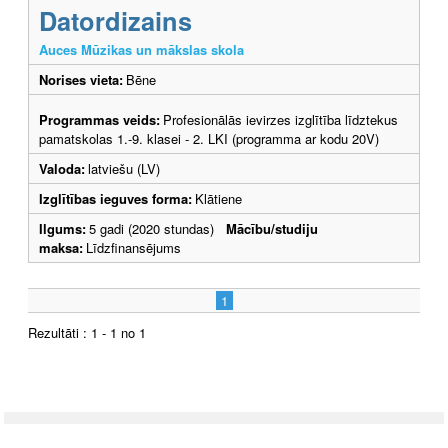
Datordizains
Auces Mūzikas un mākslas skola
Norises vieta:
Bēne
Programmas veids:
Profesionālās ievirzes izglītība līdztekus
pamatskolas 1.-9. klasei - 2. LKI (programma ar kodu 20V)
Valoda:
latviešu (LV)
Izglītības ieguves forma:
Klātiene
Ilgums:
5 gadi (2020 stundas)
Mācību/studiju
maksa:
Līdzfinansējums
1
Rezultāti : 1 - 1 no 1