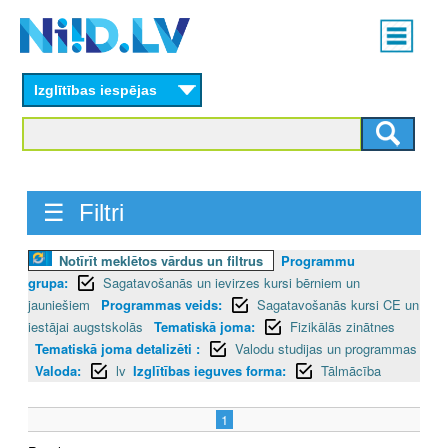
Skip
Main
to
menu
N
main
content
Izglītības iespējas
I
I
D
☰ Filtri
.
L
Notīrīt meklētos vārdus un filtrus
Programmu
grupa:
Sagatavošanās un ievirzes kursi bērniem un
V
jauniešiem
Programmas veids:
Sagatavošanās kursi CE un
iestājai augstskolās
Tematiskā joma:
Fizikālās zinātnes
Tematiskā joma detalizēti :
Valodu studijas un programmas
Valoda:
lv
Izglītības ieguves forma:
Tālmācība
1