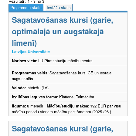
Rezultāti : 1 - 3 no 3
Programmu skats
Iestāžu skats
Sagatavošanas kursi (garie,
optimālajā un augstākajā
līmenī)
Latvijas Universitāte
Norises vieta:
LU Pirmsstudiju mācību centrs
Programmas veids:
Sagatavošanās kursi CE un iestājai
augstskolās
Valoda:
latviešu (LV)
Izglītības ieguves forma:
Klātiene; Tālmācība
Ilgums:
8 mēneši
Mācību/studiju maksa:
192 EUR par visu
mācību periodu vienam mācību priekšmetam (2025./26.)
Sagatavošanas kursi (garie,