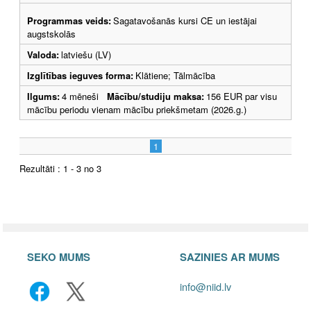
Programmas veids:
Sagatavošanās kursi CE un iestājai
augstskolās
Valoda:
latviešu (LV)
Izglītības ieguves forma:
Klātiene; Tālmācība
Ilgums:
4 mēneši
Mācību/studiju maksa:
156 EUR par visu
mācību periodu vienam mācību priekšmetam (2026.g.)
1
Rezultāti : 1 - 3 no 3
SEKO MUMS
SAZINIES AR MUMS
info@niid.lv