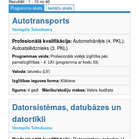
Rezultāti : 1 - 10 no 40
Programmu skats
Iestāžu skats
Autotransports
Ventspils Tehnikums
Profesionālā kvalifikācija:
Automehāniķis (4. PKL);
Autoatslēdznieks (3. PKL)
Programmas veids:
Profesionālā vidējā izglītība pēc
pamatizglītības - 4. LKI (programma ar kodu 33)
Valoda:
latviešu (LV)
Izglītības ieguves forma:
Klātiene
Ilgums:
4 gadi
Mācību/studiju maksa:
Valsts budžets
Datorsistēmas, datubāzes un
datortīkli
Ventspils Tehnikums
Datorsistēmu tehniķis (4.