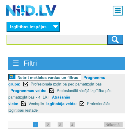
Skip
Main
to
menu
N
main
content
Izglītības iespējas
I
I
D
☰ Filtri
.
L
Notīrīt meklētos vārdus un filtrus
Programmu
grupa:
Profesionālā izglītība pēc pamatizglītības
V
Programmas veids:
Profesionālā vidējā izglītība pēc
pamatizglītības - 4. LKI
Atrašanās
vieta:
Ventspils
Izglītotāja veids:
Profesionālās
izglītības iestāde
1
2
3
4
Nākamā