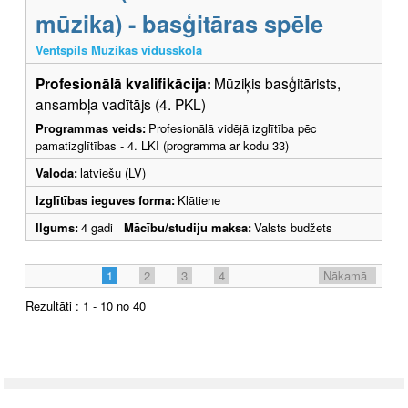
mūzika) - basģitāras spēle
Ventspils Mūzikas vidusskola
Profesionālā kvalifikācija:
Mūziķis basģitārists,
ansambļa vadītājs (4. PKL)
Programmas veids:
Profesionālā vidējā izglītība pēc
pamatizglītības - 4. LKI (programma ar kodu 33)
Valoda:
latviešu (LV)
Izglītības ieguves forma:
Klātiene
Ilgums:
4 gadi
Mācību/studiju maksa:
Valsts budžets
1
2
3
4
Nākamā
Rezultāti : 1 - 10 no 40