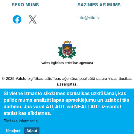
SEKO MUMS
SAZINIES AR MUMS
info@niid.lv
© 2025 Valsts izglītības attīstības aģentūra, publicētā satura visas tiesības
aizsargātas.
Šī vietne izmanto sīkdatnes statistikas uzkrāšanai, kas
palīdz mums analizēt lapas apmeklējumu un uzlabot tās
darbību. Jūs varat ATĻAUT vai NEATĻAUT izmantot
statistikas sīkdatnes.
Plašāka informācija
Neatļaut
Atļaut