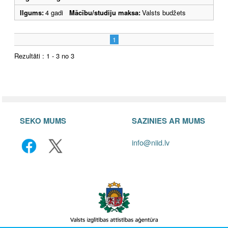
Ilgums:
4 gadi
Mācību/studiju maksa:
Valsts budžets
1
Rezultāti : 1 - 3 no 3
SEKO MUMS
SAZINIES AR MUMS
info@niid.lv