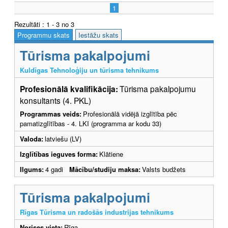
1
Rezultāti : 1 - 3 no 3
Programmu skats
Iestāžu skats
Tūrisma pakalpojumi
Kuldīgas Tehnoloģiju un tūrisma tehnikums
Profesionālā kvalifikācija:
Tūrisma pakalpojumu
konsultants (4. PKL)
Programmas veids:
Profesionālā vidējā izglītība pēc
pamatizglītības - 4. LKI (programma ar kodu 33)
Valoda:
latviešu (LV)
Izglītības ieguves forma:
Klātiene
Ilgums:
4 gadi
Mācību/studiju maksa:
Valsts budžets
Tūrisma pakalpojumi
Rīgas Tūrisma un radošās industrijas tehnikums
Norises vieta:
Rīga