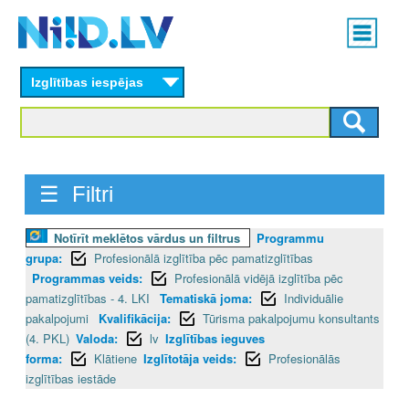
Skip
Main
to
menu
N
main
content
Izglītības iespējas
I
I
D
☰ Filtri
.
L
Notīrīt meklētos vārdus un filtrus
Programmu
grupa:
Profesionālā izglītība pēc pamatizglītības
V
Programmas veids:
Profesionālā vidējā izglītība pēc
pamatizglītības - 4. LKI
Tematiskā joma:
Individuālie
pakalpojumi
Kvalifikācija:
Tūrisma pakalpojumu konsultants
(4. PKL)
Valoda:
lv
Izglītības ieguves
forma:
Klātiene
Izglītotāja veids:
Profesionālās
izglītības iestāde