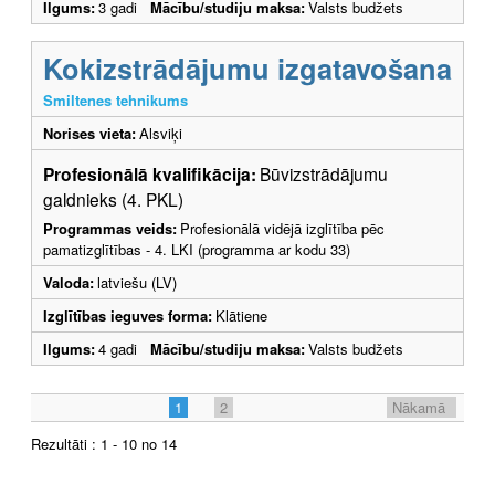
Ilgums:
3 gadi
Mācību/studiju maksa:
Valsts budžets
Kokizstrādājumu izgatavošana
Smiltenes tehnikums
Norises vieta:
Alsviķi
Profesionālā kvalifikācija:
Būvizstrādājumu
galdnieks (4. PKL)
Programmas veids:
Profesionālā vidējā izglītība pēc
pamatizglītības - 4. LKI (programma ar kodu 33)
Valoda:
latviešu (LV)
Izglītības ieguves forma:
Klātiene
Ilgums:
4 gadi
Mācību/studiju maksa:
Valsts budžets
1
2
Nākamā
Rezultāti : 1 - 10 no 14