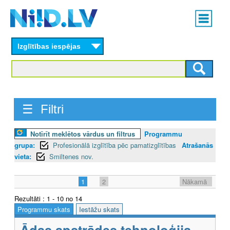
Skip
Main
to
menu
N
main
content
Izglītības iespējas
I
I
D
☰ Filtri
.
L
Notīrīt meklētos vārdus un filtrus
Programmu
grupa:
Profesionālā izglītība pēc pamatizglītības
Atrašanās
V
vieta:
Smiltenes nov.
1
2
Nākamā
Rezultāti : 1 - 10 no 14
Programmu skats
Iestāžu skats
Ādas apstrādes tehnoloģija