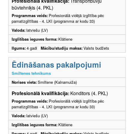
Profesionālā kvalifikācija:
Transportbūvju
būvtehniķis (4. PKL)
Programmas veids:
Profesionālā vidējā izglītība pēc
pamatizglītības - 4. LKI (programma ar kodu 33)
Valoda:
latviešu (LV)
Izglītības ieguves forma:
Klātiene
Ilgums:
4 gadi
Mācību/studiju maksa:
Valsts budžets
Ēdināšanas pakalpojumi
Smiltenes tehnikums
Norises vieta:
Smiltene (Kalnamuiža)
Profesionālā kvalifikācija:
Konditors (4. PKL)
Programmas veids:
Profesionālā vidējā izglītība pēc
pamatizglītības - 4. LKI (programma ar kodu 33)
Valoda:
latviešu (LV)
Izglītības ieguves forma:
Klātiene
Ilgums:
4 gadi
Mācību/studiju maksa:
Valsts budžets