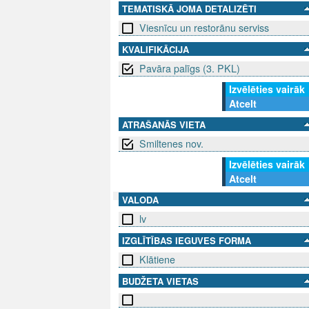
TEMATISKĀ JOMA DETALIZĒTI
Viesnīcu un restorānu serviss
KVALIFIKĀCIJA
Pavāra palīgs (3. PKL)
Izvēlēties vairāk
Atcelt
ATRAŠANĀS VIETA
Smiltenes nov.
Izvēlēties vairāk
Atcelt
VALODA
lv
SEKO MUMS
SAZINIE
IZGLĪTĪBAS IEGUVES FORMA
info@niid.l
Klātiene
BUDŽETA VIETAS