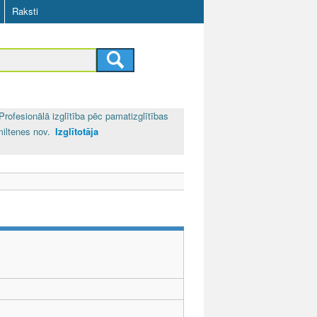
Raksti
Profesionālā izglītība pēc pamatizglītības
iltenes nov.
Izglītotāja