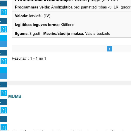
Programmas veids:
Arodizglītība pēc pamatizglītības -3. LKI (pro
[1]
Valoda:
latviešu (LV)
Izglītības ieguves forma:
Klātiene
[1]
Ilgums:
3 gadi
Mācību/studiju maksa:
Valsts budžets
1
Rezultāti : 1 - 1 no 1
[1]
[1]
S AR MUMS
v
[1]
[1]