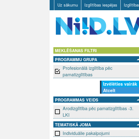
Uz sākumu
Izglītības iespējas
Izglītīb
N
I
MEKLĒŠANAS FILTRI
PROGRAMMU GRUPA
I
Profesionālā izglītība pēc
D
pamatizglītības
Izvēlēties vairāk
.
Atcelt
L
PROGRAMMAS VEIDS
Arodizglītība pēc pamatizglītības -3.
V
LKI
TEMATISKĀ JOMA
Individuālie pakalpojumi