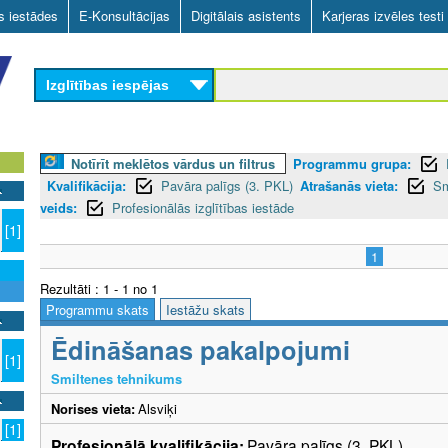
Skip
as iestādes
E-Konsultācijas
Digitālais asistents
Karjeras izvēles testi
to
main
Izglītības iespējas
content
Notīrīt meklētos vārdus un filtrus
Programmu grupa:
Kvalifikācija:
Pavāra palīgs (3. PKL)
Atrašanās vieta:
Sm
veids:
Profesionālās izglītības iestāde
[1]
1
Rezultāti : 1 - 1 no 1
Programmu skats
Iestāžu skats
Ēdināšanas pakalpojumi
[1]
Smiltenes tehnikums
Norises vieta:
Alsviķi
[1]
Profesionālā kvalifikācija:
Pavāra palīgs (3. PKL)