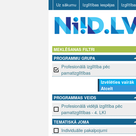
Uz sākumu
Izglītības iespējas
Izglītīb
N
I
MEKLĒŠANAS FILTRI
PROGRAMMU GRUPA
I
Profesionālā izglītība pēc
D
pamatizglītības
Izvēlēties vairāk
.
Atcelt
L
PROGRAMMAS VEIDS
Profesionālā vidējā izglītība pēc
V
pamatizglītības - 4. LKI
TEMATISKĀ JOMA
Individuālie pakalpojumi