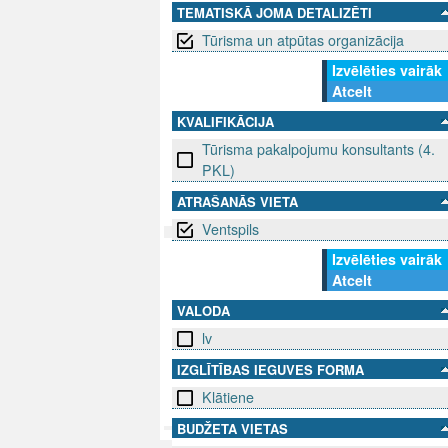
TEMATISKĀ JOMA DETALIZĒTI
Tūrisma un atpūtas organizācija
Izvēlēties vairāk
Atcelt
KVALIFIKĀCIJA
Tūrisma pakalpojumu konsultants (4.
PKL)
ATRAŠANĀS VIETA
Ventspils
Izvēlēties vairāk
SEKO MUMS
SAZINIE
Atcelt
VALODA
info@niid.l
lv
IZGLĪTĪBAS IEGUVES FORMA
Klātiene
© 202
BUDŽETA VIETAS