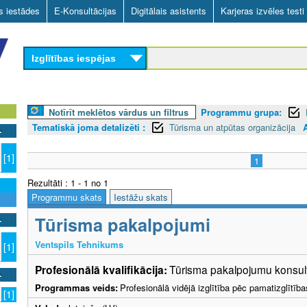
Skip
as iestādes
E-Konsultācijas
Digitālais asistents
Karjeras izvēles testi
to
main
Izglītības iespējas
content
Notīrīt meklētos vārdus un filtrus
Programmu grupa:
Tematiskā joma detalizēti :
Tūrisma un atpūtas organizācija
[1]
1
Rezultāti : 1 - 1 no 1
Programmu skats
Iestāžu skats
Tūrisma pakalpojumi
Ventspils Tehnikums
[1]
Profesionālā kvalifikācija:
Tūrisma pakalpojumu konsult
Programmas veids:
Profesionālā vidējā izglītība pēc pamatizglītīb
[1]