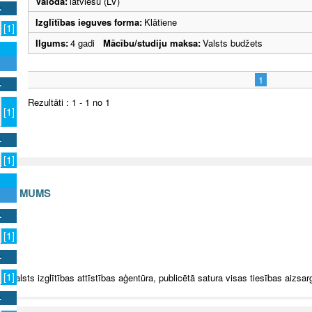
Valoda:
latviešu (LV)
Izglītības ieguves forma:
Klātiene
[1]
Ilgums:
4 gadi
Mācību/studiju maksa:
Valsts budžets
1
Rezultāti : 1 - 1 no 1
[1]
[1]
S AR MUMS
v
[1]
[1]
5 Valsts izglītības attīstības aģentūra, publicētā satura visas tiesības aizsar